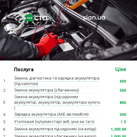
Ходова частина
Зчеплення
ГРМ
Шиномонтаж
Запчастини
Двигун
Гальмівна система
Заміна Ременей
Ціна
Послуга
Заміна, діагностика та зарядка акумулятора
1
400
(під капотом)
Заміна акумулятора (у багажнику)
2
500
Заміна акумулятора (під сидінням
акумулятор, акумулятор, акумулятори купить
3
800
)
Зарядка акумулятора (АКБ автомобіля)
4
500
Утилізація (купуємо старі акб, ціна за 1а/ч)
5
1.5
Заміна акумулятора під сидінням (на виїзді)
6
1,300.00
Заміна акумулятора у багажнику (на виїзді)
7
1,000.00