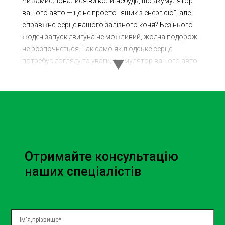
Чи замислювалися ви коли-небудь, що акумулятор
вашого авто — це не просто "ящик з енергією", але
справжнє серце вашого залізного коня? Без нього
жоден запуск двигуна не можливий, жодна подорож
не розпочнеться. Так само як людське серце
потребує догляду та уваги, акумулятор вашого авто
вимагає регулярного обслуговування та
своєчасного ремонту. Чи готові ви піклуватися про
нього так, як він піклується про вас?
Чому
обслуговування
Отримайте консультацію
акумулятора так
наших спеціалістів
важливе?
Життєвий цикл акумулятора може бути несподівано