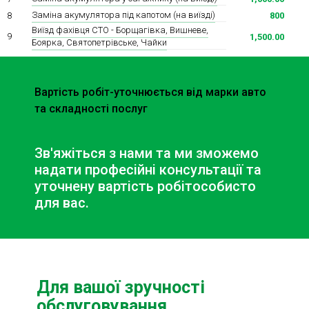
Заміна акумулятора під капотом (на виїзді)
8
800
Виїзд фахівця СТО - Борщагівка, Вишневе,
9
1,500.00
Боярка, Святопетрівське, Чайки
Вартість робіт-уточнюється від марки авто
та складності послуг
Зв'яжіться з нами та ми зможемо
надати професійні консультації та
уточнену вартість робіт
особисто
для вас.
Для вашої зручності
обслуговування