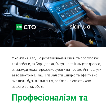
Ходова частина
Зчеплення
ГРМ
Шиномонтаж
Запчастини
Двигун
Гальмівна система
Заміна Ременей
У компанії Sian, що розташована в Києві та обслуговує
такі райони, як Борщагівка, Окружна та Кільцева дорога,
ви завжди можете розраховувати на професійні послуги
автоелектрика. Наші спеціалісти швидко та ефективно
вирішать будь-які питання, пов’язані з електрикою
вашого автомобіля.
Професіоналізм та