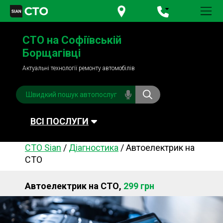
+380 95
781-84-84
СТО на Софіївській
+380 98
791-84-84
Борщагівці
Актуальні технології ремонту автомобілів
ВСІ ПОСЛУГИ
СТО Sian
/
Діагностика
/
Автоелектрик на
Автомийка
Планове ТО
СТО
Паливна система
Рульове керування
Автоелектрик на СТО,
299 грн
Акумулятори
Обслуговування
кондиціонера
Система охолодження
Діагностика