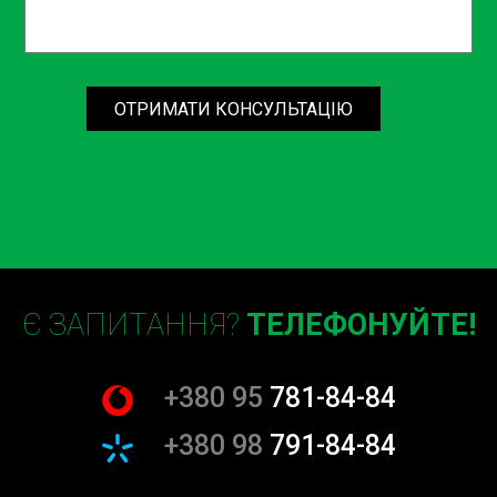
Екологічна відповідальність
Використовуючи лише екологічно чисті матеріали та
реалізуючи програми переробки, ми піклуємося про
ОТРИМАТИ КОНСУЛЬТАЦІЮ
збереження довкілля. Наша політика спрямована на
зменшення впливу автосервісу на навколишнє
середовище.
Лояльність та довіра клієнтів
Наше завдання в Sian не просто вирішувати актуальні
проблеми з електрикою автомобіля, але й вибудовувати
довгострокові відносини з кожним клієнтом. Відгуки
Є ЗАПИТАННЯ?
ТЕЛЕФОНУЙТЕ!
наших клієнтів свідчать про високий рівень
задоволення послугами наших автоелектриків, і ми
прагнемо втримувати ці стандарти завжди.
+380 95
781-84-84
Освітні програми для клієнтів
+380 98
791-84-84
Ми розуміємо важливість інформованості
автовласників щодо основних аспектів електрики їхніх