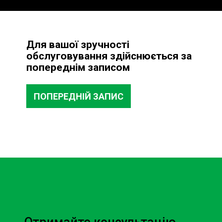
Професійний підхід: Наші фахівці мають
багаторічний досвід роботи з гальмівними
системами різних марок і моделей автомобілів.
Сучасне обладнання: Ми використовуємо
Для вашої зручності
найновіші технології для точного виявлення
обслуговування здійснюється за
несправностей.
попереднім записом
Швидкість та ефективність: Ми розуміємо, що ваш
час цінний, тому робимо все можливе, щоб
ПОПЕРЕДНІЙ ЗАПИС
діагностика займала мінімум часу.
Основні етапи діагностики
гальмівної системи
Візуальний огляд: Наші фахівці перевіряють стан
гальмівних колодок, дисків, барабанів та інших
компонентів.
Перевірка гальмівної рідини: Аналіз рівня та стану
гальмівної рідини для виявлення можливих
проблем.