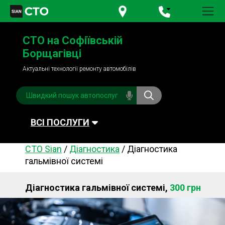
+380 95
781-84-84
СТО на Софіївській
+380 98
791-84-84
Борщагівці
Актуальні технології ремонту автомобілів
ВСІ ПОСЛУГИ
СТО Sian
/
Діагностика
/
Діагностика
Автомийка
Планове ТО
гальмівної системі
Паливна система
Рульове керування
Діагностика гальмівної системі,
300 грн
Акумулятори
Обслуговування
кондиціонера
Система охолодження
Діагностика