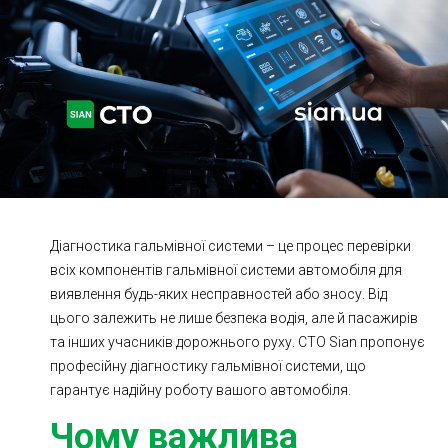
Ходова частина
Зчеплення
ГРМ
Шиномонтаж
Запчастини
Двигун
Гальмівна система
Заміна Ременей
Діагностика гальмівної системи – це процес перевірки
всіх компонентів гальмівної системи автомобіля для
виявлення будь-яких несправностей або зносу. Від
цього залежить не лише безпека водія, але й пасажирів
та інших учасників дорожнього руху. СТО Sian пропонує
професійну діагностику гальмівної системи, що
гарантує надійну роботу вашого автомобіля.
Чому важлива