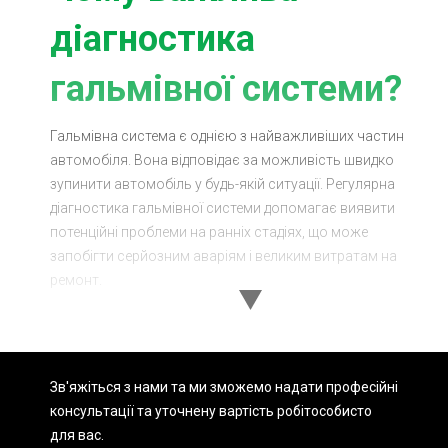
діагностика
гальмівної системи?
Гальмівна система є однією з найважливіших частин
автомобіля. Вона відповідає за можливість швидко
зупинити автомобіль у будь-якій ситуації. Регулярна
діагностика гальмівної системи допомагає виявити
потенційні проблеми на ранніх стадіях, що може
запобігти серйозним аваріям і великим витратам на
ремонт.
Діагностика гальмівної системи
у Києві: Чому обирають нас?
Зв'яжіться з нами та ми зможемо надати професійні
Обираючи Sian для діагностики гальмівної системи у
консультації та уточнену вартість робіт
особисто
Києві, ви отримуєте низку переваг:
для вас.