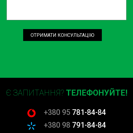
Якість робіт: Досвідчені майстри використовують
сучасне обладнання та якісні запчастини, що гарантує
надійність і довговічність виконаних робіт.
Економія часу: Професіонали виконують роботи
ОТРИМАТИ КОНСУЛЬТАЦІЮ
швидко і ефективно, мінімізуючи час простою вашого
автомобіля.
Гарантії: Багато СТО надають гарантії на виконані
роботи та використані запчастини, що додає
впевненості у правильності вибору.
Чому заміна втулок
стабілізатора така важлива?
Є ЗАПИТАННЯ?
ТЕЛЕФОНУЙТЕ!
Відмінна керованість та стабільність автомобіля – це
результат належної роботи всіх його систем,
+380 95
781-84-84
включаючи підвіску. Втулки стабілізатора забезпечують
зниження кренів кузова під час поворотів та
+380 98
791-84-84
підтримують стабільність на дорозі. Відсутність