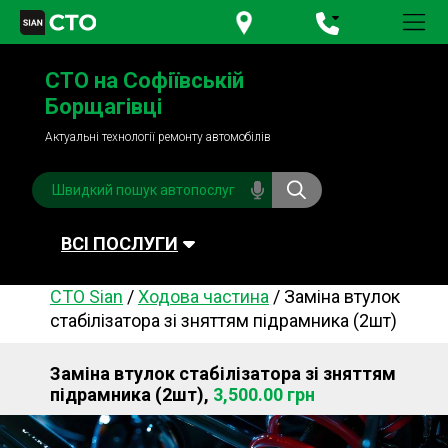
+380 95
781-84-84
СТО на Софіївській
+380 98
791-84-84
Борщагівці
Актуальні технології ремонту автомобілів
ВСІ ПОСЛУГИ
СТО Sian
/
Ходова частина
/
Заміна втулок
Автомийка
Планове ТО
стабілізатора зі зняттям підрамника (2шт)
Паливна система
Рульове керування
Заміна втулок стабілізатора зі зняттям
Акумулятори
Обслуговування
підрамника (2шт),
3,500.00 грн
кондиціонера
Система охолодження
Діагностика