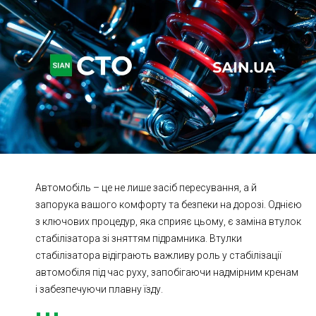
Ходова частина
Зчеплення
ГРМ
Шиномонтаж
Запчастини
Двигун
Гальмівна система
Заміна Ременей
Автомобіль – це не лише засіб пересування, а й
запорука вашого комфорту та безпеки на дорозі. Однією
з ключових процедур, яка сприяє цьому, є заміна втулок
стабілізатора зі зняттям підрамника. Втулки
стабілізатора відіграють важливу роль у стабілізації
автомобіля під час руху, запобігаючи надмірним кренам
і забезпечуючи плавну їзду.