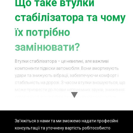
Що таке втулки
стабілізатора та чому
їх потрібно
замінювати?
Втулки стабілізатора – це невеликі, але важливі
компоненти підвіски автомобіля. Вони амортизують
удари та знижують вібрації, забезпечуючи комфорт і
стабільність на дорозі. З часом втулки зношуються, що
може призвести до появи неприємних звуків, зниження
керованості автомобіля та збільшення зносу інших
компонентів підвіски. Тому своєчасна заміна втулок
стабілізатора зі зняттям підрамника є важливою для
підтримання вашого автомобіля у відмінному стані.
Зв'яжіться з нами та ми зможемо надати професійні
консультації та уточнену вартість робіт
особисто
Процес заміни втулок