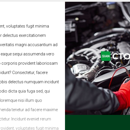
ent, voluptates fugit minima
 delectus exercitationem
 veritatis magni accusantium ad
e eaque sequi assumenda vero
o corporis provident laboriosam
cidunt? Consectetur, facere
 nobis delectus numquam incidunt
io dicta quia fuga sed, qui
oloremque nisi illum quo
menda tenetur ad facere maxime
etur. Incidunt eveniet rerum
provident, voluptates fugit minima