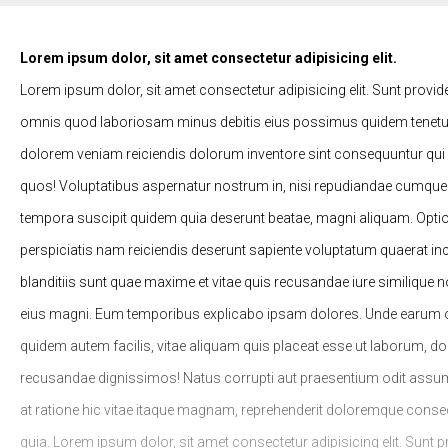
Lorem ipsum dolor, sit amet consectetur adipisicing elit.
Lorem ipsum dolor, sit amet consectetur adipisicing elit. Sunt provid
omnis quod laboriosam minus debitis eius possimus quidem tenetur
dolorem veniam reiciendis dolorum inventore sint consequuntur qui
quos! Voluptatibus aspernatur nostrum in, nisi repudiandae cumqu
tempora suscipit quidem quia deserunt beatae, magni aliquam. Opti
perspiciatis nam reiciendis deserunt sapiente voluptatum quaerat in
blanditiis sunt quae maxime et vitae quis recusandae iure similique
eius magni. Eum temporibus explicabo ipsam dolores. Unde earum od
quidem autem facilis, vitae aliquam quis placeat esse ut laborum, d
recusandae dignissimos! Natus corrupti aut praesentium odit assu
at ratione hic vitae itaque magnam, reprehenderit doloremque consect
quia. Lorem ipsum dolor, sit amet consectetur adipisicing elit. Sunt 