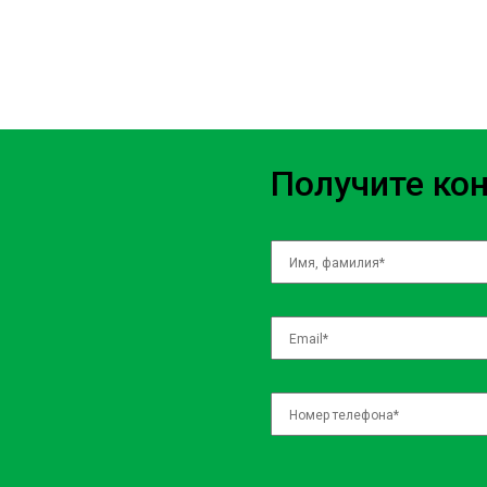
repudiandae cumque eaque sequi assumenda vero tempora suscipit 
magni aliquam. Optio corporis provident laboriosam perspiciatis na
voluptatum quaerat incidunt? Consectetur, facere blanditiis sunt qua
recusandae iure similique nobis delectus numquam incidunt eius m
ipsam dolores. Unde earum odio dicta quia fuga sed, qui quidem aute
Получите ко
placeat esse ut laborum, doloremque nisi illum quo recusandae dign
praesentium odit assumenda tenetur ad facere maxime at ratione hi
reprehenderit doloremque consectetur. Incidunt eveniet rerum quia.