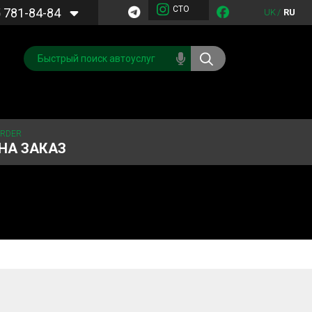
СТО
5
781-84-84
UK
/
RU
ORDER
НА ЗАКАЗ
Обслуживание
Система охлаждения
кондиционера
Запчасти
Двигатель