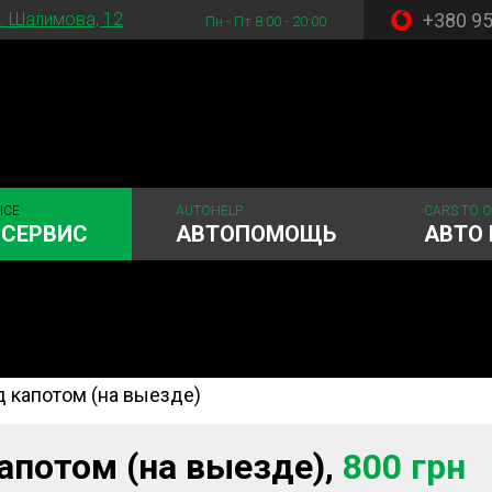
+380 9
. Шалимова, 12
Пн - Пт 8:00 - 20:00
ICE
AUTOHELP
CARS TO 
ОСЕРВИС
АВТОПОМОЩЬ
АВТО 
д капотом (на выезде)
 система
Рулевое управления
Акамуляторы
ГРМ
Шиномонтаж
апотом (на выезде),
800 грн