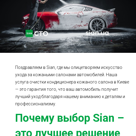
Ходовая часть
Сцепление
ГРМ
Шиномонтаж
Запчасти
Двигатель
Тормозная система
Замена Ремней
Поздравляем в Sian, где мы олицетворяем искусство
ухода за кожаными салонами автомобилей. Наша
услуга очистки кондиционера кожаного салона в Киеве
— это гарантия того, что ваш автомобиль получит
лучший уход благодаря нашему вниманию к деталям и
профессионализму.
Почему выбор Sian –
это лучшее решение