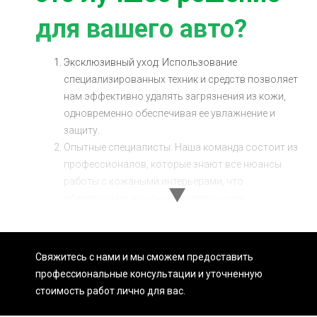
для вашего авто?
Эксклюзивный уход: Использование
специализированных техник и средств позволяет
нам эффективно удалять загрязнения из кожи,
одновременно обеспечивая ее увлажнение и
защиту.
Опытные специалисты: Наша команда состоит из
профессионалов, которые знают все нюансы
работы с кожаными интерьерами, что
обеспечивает высокое качество услуг.
Конкурентоспособные цены: Очистка
кондиционера кожаного салона цена в Sian
рассчитана так, чтобы быть доступной для
Свяжитесь с нами и мы сможем предоставить
каждого водителя, обеспечивая отличное
профессиональные консультации и уточненную
соотношение цены и качества.
стоимость работ лично для вас.
Очистка кондиционера