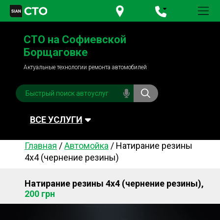
+380 95
781-84-84
СТО на Софиевской
+380 98
791-84-84
Борщаговке
Актуальные технологии ремонта автомобилей
ВСЕ УСЛУГИ
Главная
/
Автомойка
/
Натирание резины
Автомойка
Плановое ТО
4х4 (чернение резины)
Топливная система
Рулевое управления
Натирание резины 4х4 (чернение резины),
Акамуляторы
Обслуживание
200 грн
кондиционера
Система охлаждения
Диагностика