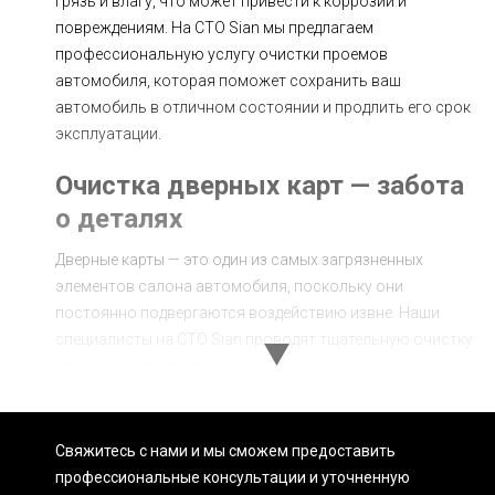
грязь и влагу, что может привести к коррозии и
повреждениям. На СТО Sian мы предлагаем
профессиональную услугу очистки проемов
автомобиля, которая поможет сохранить ваш
автомобиль в отличном состоянии и продлить его срок
эксплуатации.
Очистка дверных карт — забота
о деталях
Дверные карты — это один из самых загрязненных
элементов салона автомобиля, поскольку они
постоянно подвергаются воздействию извне. Наши
специалисты на СТО Sian проводят тщательную очистку
дверных карт, удаляя все загрязнения и восстанавливая
их внешний вид.
Этапы очистки дверных карт:
Свяжитесь с нами и мы сможем предоставить
профессиональные консультации и уточненную
Осмотр и оценка состояния: Перед началом