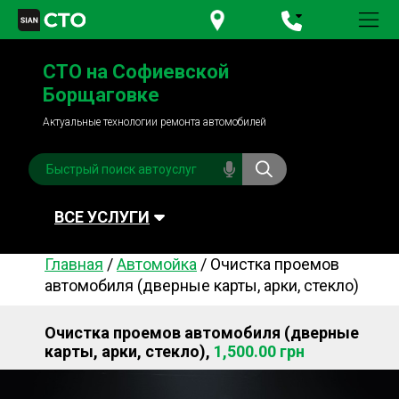
+380 95
781-84-84
СТО на Софиевской
+380 98
791-84-84
Борщаговке
Актуальные технологии ремонта автомобилей
ВСЕ УСЛУГИ
Главная
/
Автомойка
/
Очистка проемов
Автомойка
Плановое ТО
автомобиля (дверные карты, арки, стекло)
Топливная система
Рулевое управления
Очистка проемов автомобиля (дверные
Акамуляторы
Обслуживание
карты, арки, стекло),
1,500.00 грн
кондиционера
Система охлаждения
Диагностика