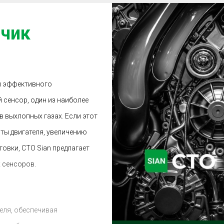
тчик
и эффективного
 сенсор, один из наиболее
в выхлопных газах. Если этот
оты двигателя, увеличению
овки, СТО Sian предлагает
 сенсоров.
еля, обеспечивая