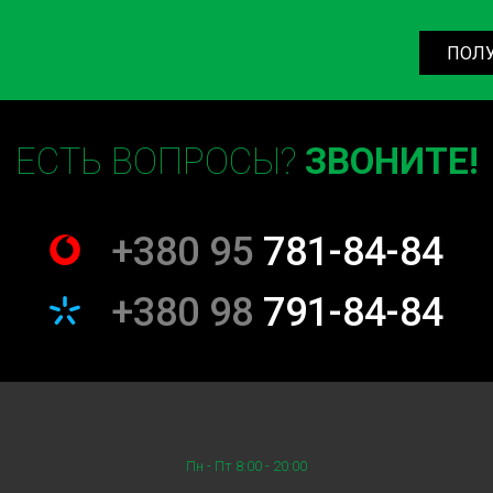
е решения для повышения его
ПОЛ
потом. Замена лямбда-зонд
ечения его безопасной и
ЕСТЬ ВОПРОСЫ?
ЗВОНИТЕ!
рьте свой автомобиль
ь бесперебойной работой
+380 95
781-84-84
n и обеспечьте долговечность
+380 98
791-84-84
Пн - Пт 8:00 - 20:00