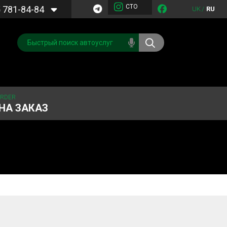
СТО
5
781-84-84
UK
/
RU
ORDER
НА ЗАКАЗ
Обслуживание
Система охлаждения
кондиционера
Запчасти
Двигатель