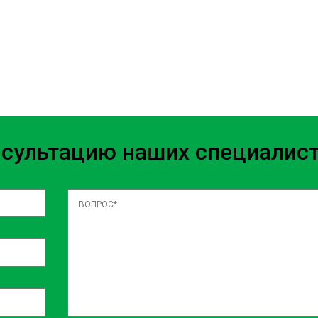
ственное и современное
определения проблем.
арантия, что подтверждает
нные и оригинальные лямбда-
нсультацию наших специалис
 месте на Борщаговке, где вы
бслуживание.
клиента. После проведения
мбда-зонда и проведут его
оставим консультацию о