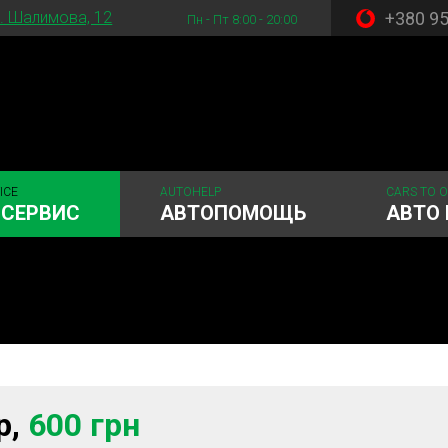
+380 9
. Шалимова, 12
Пн - Пт 8:00 - 20:00
ICE
AUTOHELP
CARS TO 
ОСЕРВИС
АВТОПОМОЩЬ
АВТО 
 система
Рулевое управления
Акамуляторы
ГРМ
Шиномонтаж
р,
600 грн