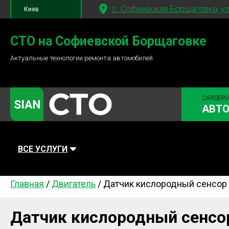
c. Софиевская Борщаговка, ул
Киев
+380 95
781-84-84
СТО на Софиевской Борщаговке
Актуальные технологии ремонта автомобилей
+380 98
791-84-84
CARSERV
АВТ
ВСЕ УСЛУГИ
Главная
/
Двигатель
/
Датчик кислородный сенсор
Автомойка
Плановое ТО
Топливная
Диагностика
Ходовая часть
Сцепление
Датчик кислородный сенсо
Тормозная система
Замена Ремней