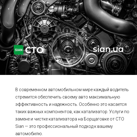
Ходовая часть
Сцепление
ГРМ
Шиномонтаж
Запчасти
Двигатель
Тормозная система
Замена Ремней
В современном автомобильном мире каждый водитель
стремится обеспечить своему авто максимальную
эффективность и надежность. Особенно это касается
таких важных компонентов, как катализатор. Услуги по
замене и чистке катализатора на Борщаговке от СТО
Sian — это профессиональный подход к вашему
автомобилю.