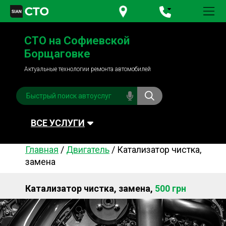
+380 95
781-84-84
СТО на Софиевской
+380 98
791-84-84
Борщаговке
Актуальные технологии ремонта автомобилей
ВСЕ УСЛУГИ
Главная
/
Двигатель
/
Катализатор чистка,
Автомойка
Плановое ТО
замена
Топливная система
Рулевое управления
Катализатор чистка, замена,
500 грн
Акамуляторы
Обслуживание
кондиционера
Система охлаждения
Диагностика