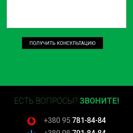
первоначальную эффективность.
Современная замена: В случае необходимости
замены, мы установим новый катализатор,
который будет соответствовать всем стандартам
качества.
Не откладывайте обслуживание важных компонентов
ПОЛУЧИТЬ КОНСУЛЬТАЦИЮ
вашего автомобиля на потом. Замена и чистка
катализатора позволит вашему авто работать
эффективно и надежно. Обращайтесь к нашим
специалистам уже сегодня, чтобы обеспечить
долговечность и экологичность вашего транспортного
средства. Доверьте свой автомобиль профессионалам
СТО Sian и наслаждайтесь безопасной и надежной
ездой! Заказывайте услугу замены и чистки
ЕСТЬ ВОПРОСЫ?
ЗВОНИТЕ!
катализатора на Борщаговке в СТО Sian прямо сейчас!
+380 95
781-84-84