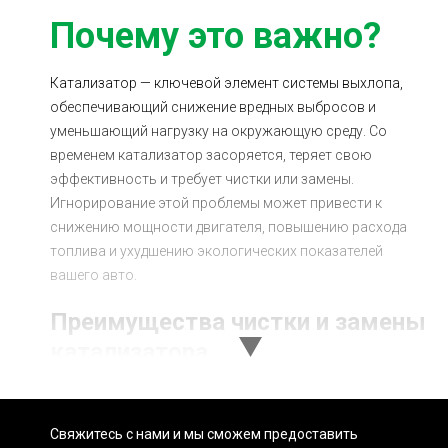
Почему это важно?
Катализатор — ключевой элемент системы выхлопа,
обеспечивающий снижение вредных выбросов и
уменьшающий нагрузку на окружающую среду. Со
временем катализатор засоряется, теряет свою
эффективность и требует чистки или замены.
Игнорирование этой проблемы может привести к
снижению мощности двигателя, повышению расхода
топлива и ухудшению экологических показателей
вашего авто.
Преимущества чистки и замены
катализатора
Улучшение производительности автомобиля:
Забитый катализатор может ухудшать работу
Свяжитесь с нами и мы сможем предоставить
двигателя. Регулярная чистка и своевременная