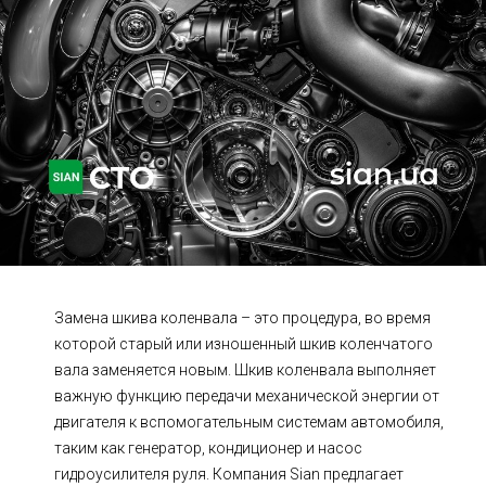
Ходовая часть
Сцепление
ГРМ
Шиномонтаж
Запчасти
Двигатель
Тормозная система
Замена Ремней
Замена шкива коленвала – это процедура, во время
которой старый или изношенный шкив коленчатого
вала заменяется новым. Шкив коленвала выполняет
важную функцию передачи механической энергии от
двигателя к вспомогательным системам автомобиля,
таким как генератор, кондиционер и насос
гидроусилителя руля. Компания Sian предлагает