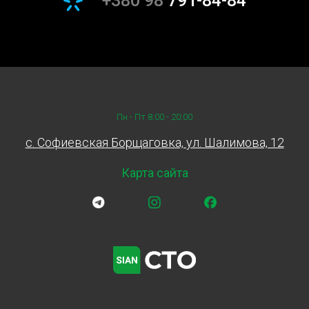
+380 98
791-84-84
Процесс заказа замены шкива коленвала у Sian
максимально прост:
свяжитесь с нами: Вы можете позвонить по
указанным на сайте номерам или оставить заявку
онлайн.
Запишитесь на удобное время: Наши менеджеры
Пн - Пт 8:00 - 20:00
помогут выбрать наиболее удобное время для
c. Софиевская Борщаговка, ул. Шалимова, 12
замены.
Приезжайте на СТО: В выбранное вами время
Карта сайта
наши специалисты проведут профессиональную
замену шкива коленвала вашего автомобиля.
Замена шкива коленвала на
Борщаговке
Для жителей села Борщаговка мы предлагаем удобные
условия обслуживания. Наш сервисный центр
расположен так, чтобы вы могли быстро добраться до