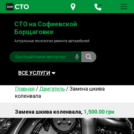
+380 95
781-84-84
СТО на Софиевской
+380 98
791-84-84
Борщаговке
Актуальные технологии ремонта автомобилей
ВСЕ УСЛУГИ
Главная
/
Двигатель
/
Замена шкива
Автомойка
Плановое ТО
коленвала
Топливная система
Рулевое управления
Замена шкива коленвала,
1,500.00 грн
Акамуляторы
Обслуживание
кондиционера
Система охлаждения
Диагностика