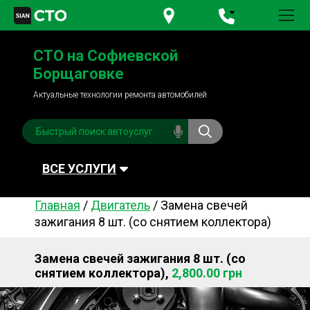
+380 95
781-84-84
СТО на Софиевской
+380 98
791-84-84
Борщаговке
Актуальные технологии ремонта автомобилей
ВСЕ УСЛУГИ
Главная
/
Двигатель
/
Замена свечей
Автомойка
Плановое ТО
зажигания 8 шт. (со снятием коллектора)
Топливная система
Рулевое управления
Замена свечей зажигания 8 шт. (со
Акамуляторы
Обслуживание
снятием коллектора),
2,800.00 грн
кондиционера
Система охлаждения
Диагностика