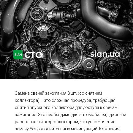
Ходовая часть
Сцепление
ГРМ
Шиномонтаж
Запчасти
Двигатель
Тормозная система
Замена Ремней
Замена свечей зажигания 8 шт. (со снятием
коллектора) – это сложная процедура, требующая
снятия впускного коллектора для доступа к свечам
зажигания. Это необходимо для автомобилей, где свечи
расположены под коллектором, что усложняет их
замену без дополнительных манипуляций. Компания