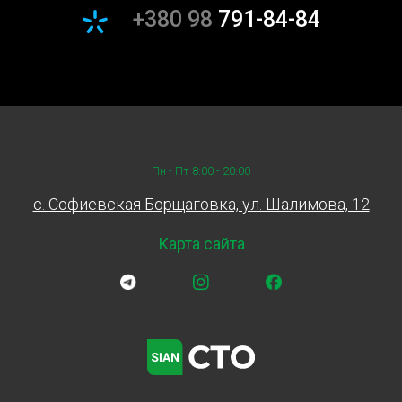
+380 98
791-84-84
Процесс заказа замены свечей зажигания у Sian
максимально прост:
свяжитесь с нами: Вы можете позвонить по
указанным на сайте номерам или оставить заявку
онлайн.
Запишитесь на удобное время: Наши менеджеры
помогут выбрать наиболее удобное время для
Пн - Пт 8:00 - 20:00
замены.
c. Софиевская Борщаговка, ул. Шалимова, 12
Приезжайте на СТО: В выбранное вами время
наши специалисты проведут профессиональную
Карта сайта
замену свечей зажигания вашего автомобиля.
Замена свечей зажигания на Борщаговке
Для жителей села Борщаговка мы предлагаем удобные
условия обслуживания. Наш сервисный центр
расположен так, чтобы вы могли быстро добраться до
нас и получить качественные услуги. Мы заботимся о
каждом клиенте и гарантируем, что ваше авто будет в