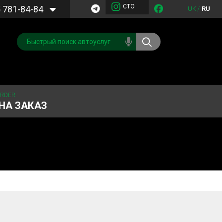
СТО
5
781-84-84
UK
/
RU
ORDER
НА ЗАКАЗ
Обслуживание
Система охлаждения
кондиционера
Запчасти
Двигатель