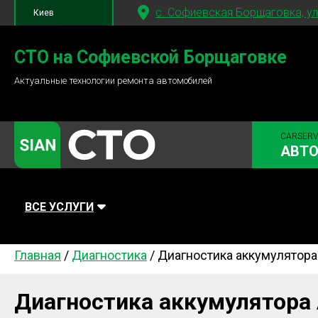
c. Софиевская Борщаговка, ул
Киев
+380 95
781-84-84
СТО на Софиевской Борщаговке
Актуальные технологии ремонта автомобилей
+380 98
791-84-84
CARSERV
АВТ
ВСЕ УСЛУГИ
Главная
/
Диагностика
/
Диагностика аккумулятора
Автомойка
Плановое ТО
Топливная
Диагностика
Ходовая часть
Сцепление
Диагностика аккумулятора
Тормозная система
Замена Ремней