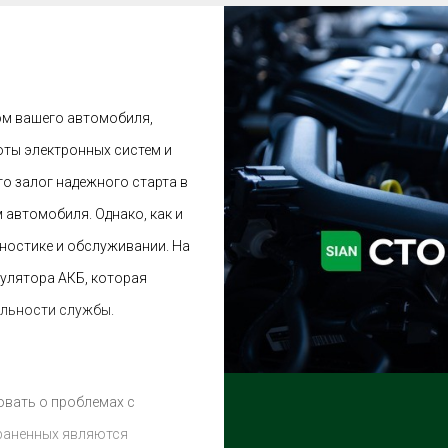
ом вашего автомобиля,
оты электронных систем и
о залог надежного старта в
 автомобиля. Однако, как и
гностике и обслуживании. На
улятора АКБ, которая
ельности службы.
овать о проблемах с
раненных являются