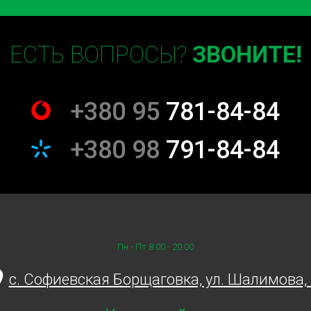
льной эксплуатации и
 Если же обнаружены
ЕСТЬ ВОПРОСЫ?
ЗВОНИТЕ!
онтные работы или замену
 мы поможем вам подобрать
ету. На СТО Sian мы
+380 95
781-84-84
ляторов от ведущих
автомобиля в любых условиях.
+380 98
791-84-84
ики аккумулятора
уществ, которые делают эту
, это помогает вовремя
Пн - Пт 8:00 - 20:00
, таких как неожиданная
о-вторых, диагностика
c. Софиевская Борщаговка, ул. Шалимова,
систем автомобиля и