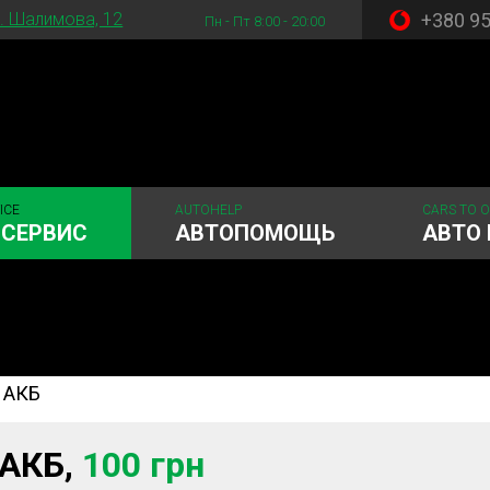
+380 9
. Шалимова, 12
Пн - Пт 8:00 - 20:00
ICE
AUTOHELP
CARS TO 
ОСЕРВИС
АВТОПОМОЩЬ
АВТО 
 АКБ
 система
Рулевое управления
Акамуляторы
ГРМ
Шиномонтаж
 АКБ,
100 грн