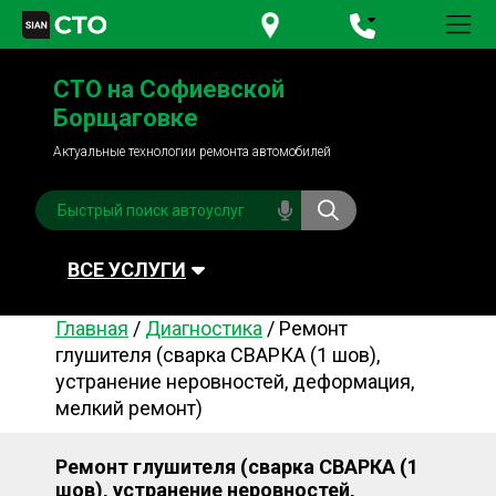
+380 95
781-84-84
СТО на Софиевской
+380 98
791-84-84
Борщаговке
Актуальные технологии ремонта автомобилей
ВСЕ УСЛУГИ
Главная
/
Диагностика
/
Ремонт
Автомойка
Плановое ТО
глушителя (сварка СВАРКА (1 шов),
устранение неровностей, деформация,
Топливная система
Рулевое управления
мелкий ремонт)
Акамуляторы
Обслуживание
кондиционера
Ремонт глушителя (сварка СВАРКА (1
Система охлаждения
Диагностика
шов), устранение неровностей,