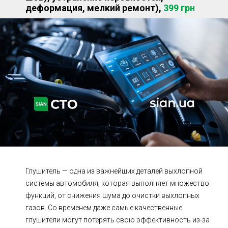
деформация, мелкий ремонт),
399 грн
Ходовая часть
Сцепление
ГРМ
Шиномонтаж
Запчасти
Двигатель
Тормозная система
Замена Ремней
Глушитель — одна из важнейших деталей выхлопной
системы автомобиля, которая выполняет множество
функций, от снижения шума до очистки выхлопных
газов. Со временем даже самые качественные
глушители могут потерять свою эффективность из-за