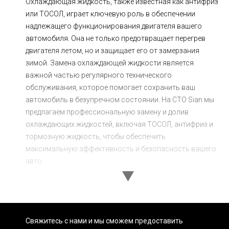
Охлаждающая жидкость, также известная как антифриз
или ТОСОЛ, играет ключевую роль в обеспечении
надлежащего функционирования двигателя вашего
автомобиля. Она не только предотвращает перегрев
двигателя летом, но и защищает его от замерзания
зимой. Замена охлаждающей жидкости является
важной частью регулярного технического
обслуживания, которое помогает сохранить ваш
автомобиль в безупречном состоянии. На СТО Sian мы
предлагаем профессиональную замену и долив
охлаждающих жидкостей, включая ТОСОЛ, антифриз и
тормозную жидкость, чтобы обеспечить
максимальную эффективность и безопасность вашего
авто.
Процесс замены охлаждающей
жидкости
На СТО Sian мы придерживаемся высоких стандартов
Свяжитесь с нами и мы сможем предоставить