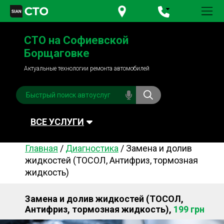
+380 95
781-84-84
СТО на Софиевской
+380 98
791-84-84
Борщаговке
Актуальные технологии ремонта автомобилей
ВСЕ УСЛУГИ
Главная
/
Диагностика
/
Замена и долив
Автомойка
Плановое ТО
жидкостей (ТОСОЛ, Антифриз, тормозная
жидкость)
Топливная система
Рулевое управления
Акамуляторы
Обслуживание
Замена и долив жидкостей (ТОСОЛ,
кондиционера
Антифриз, тормозная жидкость),
199 грн
Система охлаждения
Диагностика