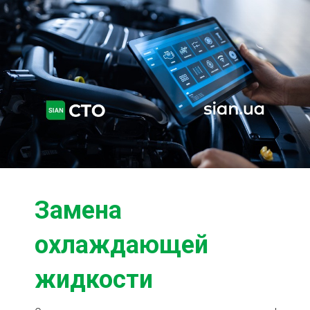
Ходовая часть
Сцепление
ГРМ
Шиномонтаж
Запчасти
Двигатель
Тормозная система
Замена Ремней
Замена
охлаждающей
жидкости