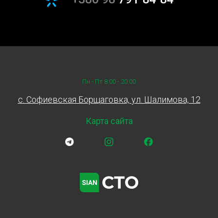
Свежая жидкость обеспечивает более эффективный
теплообмен между двигателем и системой отопления,
что позволяет быстрее прогревать салон в холодное
время года и поддерживать комфортную температуру
внутри автомобиля.
Замена и долив тормозной
Пн - Пт 8:00 - 20:00
жидкости
c. Софиевская Борщаговка, ул. Шалимова, 12
Кроме замены охлаждающей жидкости, на СТО Sian мы
также предлагаем услугу замены и долива тормозной
Карта сайта
жидкости. Тормозная жидкость играет ключевую роль
в обеспечении безопасности на дороге, поскольку она
передает силу от педали тормоза к тормозным
механизмам. Со временем тормозная жидкость может
терять свои свойства и поглощать влагу, что снижает
ее эффективность и может привести к отказу
тормозной системы. Процесс замены тормозной
жидкости на СТО Sian включает тщательную промывку