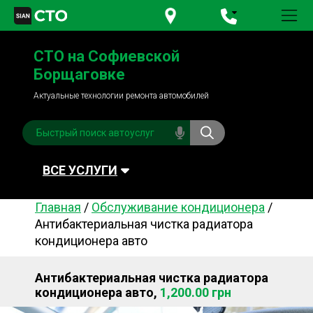
+380 95
781-84-84
СТО на Софиевской
+380 98
791-84-84
Борщаговке
Актуальные технологии ремонта автомобилей
ВСЕ УСЛУГИ
Главная
/
Обслуживание кондиционера
/
Автомойка
Плановое ТО
Антибактериальная чистка радиатора
кондиционера авто
Топливная система
Рулевое управления
Акамуляторы
Обслуживание
Антибактериальная чистка радиатора
кондиционера
кондиционера авто,
1,200.00 грн
Система охлаждения
Диагностика