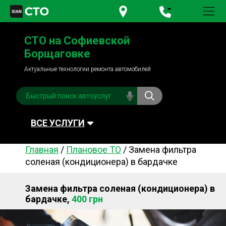
+380 95
781-84-84
СТО на Софиевской
+380 98
791-84-84
Борщаговке
Актуальные технологии ремонта автомобилей
ВСЕ УСЛУГИ
Главная
/
Плановое ТО
/
Замена фильтра
Автомойка
Плановое ТО
соленая (кондиционера) в бардачке
Топливная система
Рулевое управления
Замена фильтра соленая (кондиционера) в
Акамуляторы
Обслуживание
бардачке,
400 грн
кондиционера
Система охлаждения
Диагностика