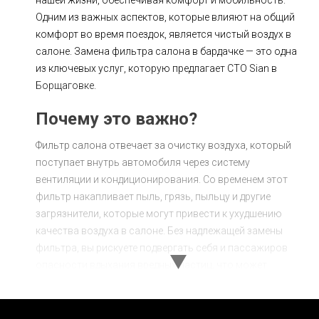
Одним из важных аспектов, которые влияют на общий
комфорт во время поездок, является чистый воздух в
салоне. Замена фильтра салона в бардачке — это одна
из ключевых услуг, которую предлагает СТО Sian в
Борщаговке.
Почему это важно?
Фильтр салона отвечает за очистку воздуха, который
поступает внутрь автомобиля через систему
вентиляции и кондиционирования. Со временем этот
фильтр накапливает пыль, грязь, пыльцу и другие
загрязнители, которые могут привести к ухудшению
качества воздуха в салоне. Без надлежащей замены
фильтра, вы рискуете подвергать себя и пассажиров
опасности вдыхания вредных частиц, что может
вызвать аллергические реакции, проблемы с дыханием и
другие неудобства.