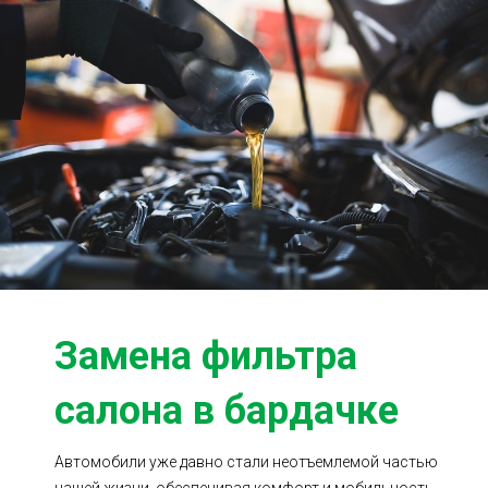
Ходовая часть
Сцепление
ГРМ
Шиномонтаж
Запчасти
Двигатель
Тормозная система
Замена Ремней
Замена фильтра
салона в бардачке
Автомобили уже давно стали неотъемлемой частью
нашей жизни, обеспечивая комфорт и мобильность.