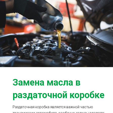
Ходовая часть
Сцепление
ГРМ
Шиномонтаж
Запчасти
Двигатель
Тормозная система
Замена Ремней
Замена масла в
раздаточной коробке
Раздаточная коробка является важной частью
трансмиссии автомобиля, особенно если вы владеете