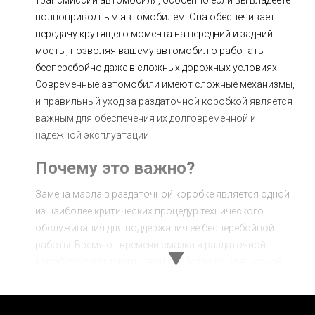
полноприводным автомобилем. Она обеспечивает
передачу крутящего момента на передний и задний
мосты, позволяя вашему автомобилю работать
бесперебойно даже в сложных дорожных условиях.
Современные автомобили имеют сложные механизмы,
и правильный уход за раздаточной коробкой является
важным для обеспечения их долговременной и
надежной эксплуатации.
Почему это важно?
Замена масла в раздаточной коробке является одной
из наиболее критических процедур технического
обслуживания для поддержания ее бесперебойной
работы. Время от времени смазка в раздаточной
коробке может терять свои свойства из-за высокой
нагрузки, теплонапряжения и проникновения грязи.
Уставшее масло не может должным образом
смазывать детали, что приводит к повышенному износу