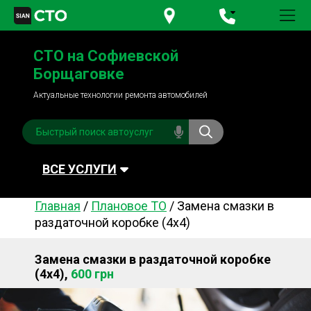
+380 95
781-84-84
СТО на Софиевской
+380 98
791-84-84
Борщаговке
Актуальные технологии ремонта автомобилей
ВСЕ УСЛУГИ
Главная
/
Плановое ТО
/
Замена смазки в
Автомойка
Плановое ТО
раздаточной коробке (4х4)
Топливная система
Рулевое управления
Замена смазки в раздаточной коробке
Акамуляторы
Обслуживание
(4х4),
600 грн
кондиционера
Система охлаждения
Диагностика