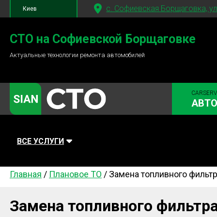
c. Софиевская Борщаговка, ул
Киев
+380 95
781-84-84
СТО на Софиевской Борщаговке
Актуальные технологии ремонта автомобилей
+380 98
791-84-84
CARSERV
АВТ
ВСЕ УСЛУГИ
Главная
/
Плановое ТО
/
Замена топливного фильтр
Автомойка
Плановое ТО
Топливная
Диагностика
Ходовая часть
Сцепление
Замена топливного фильтра
Тормозная система
Замена Ремней