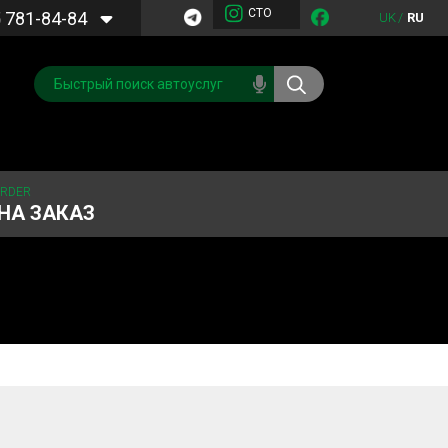
СТО
5
781-84-84
UK
/
RU
ORDER
НА ЗАКАЗ
Обслуживание
Система охлаждения
кондиционера
Запчасти
Двигатель