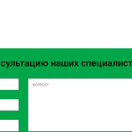
в пробега. Однако некоторые
о топлива и условия
сти двигателя или
 для диагностики.
тра в баке
ых навыков и знаний. Вот
нсультацию наших специалис
 сиденья или доступ через
пливные линии и соединения.
метичны и правильно
вной системы на наличие