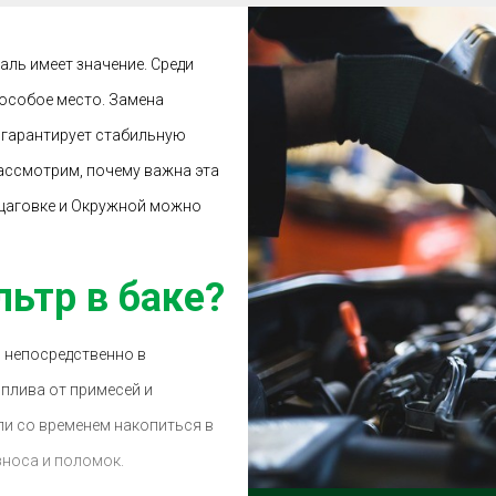
аль имеет значение. Среди
особое место. Замена
я гарантирует стабильную
рассмотрим, почему важна эта
орщаговке и Окружной можно
ьтр в баке?
я непосредственно в
оплива от примесей и
или со временем накопиться в
зноса и поломок.