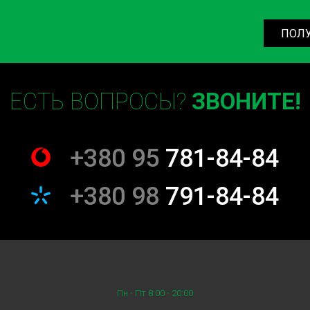
ПОЛ
ьтра в баке в
ое значение. Компания Sian
ЕСТЬ ВОПРОСЫ?
ЗВОНИТЕ!
мобилей в Киеве. Наши
игинальные запчасти. Вы
+380 95
781-84-84
е вам предоставят
+380 98
791-84-84
тра в баке
ся в зависимости от марки и
ра. В среднем цена услуги в
 конкурентные цены и высокое
Пн - Пт 8:00 - 20:00
надежными.