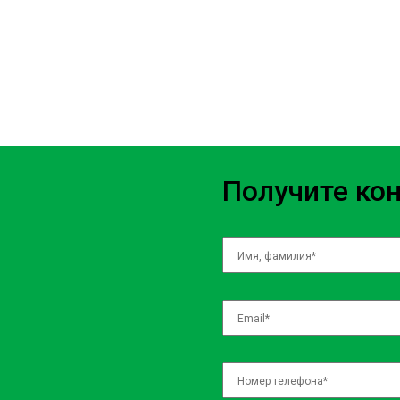
вашего автомобиля. Обычно это каждые 40-60 тысяч километро
факторы могут повлиять на частоту замены, такие как качеств
эксплуатации автомобиля. Если вы чувствуете снижение мощно
повышенный расход топлива, возможно, пора обратиться в СТО
Процедура замены топливного филь
Процесс замены топливного фильтра в баке требует определенн
Получите ко
основные этапы этой процедуры:
Доступ к топливному баку. Это может включать снятие заднего
багажник.
Снятие старого фильтра. Важно тщательно отсоединить все то
Установка нового фильтра. Убедитесь, что все соединения гер
подключены.
Проверка системы. Запуск двигателя и проверка работы топли