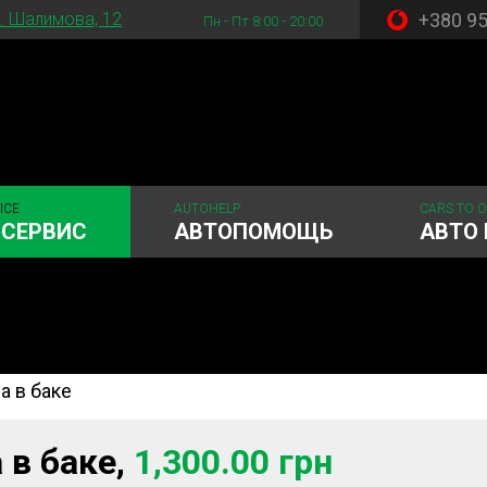
+380 9
. Шалимова, 12
Пн - Пт 8:00 - 20:00
ICE
AUTOHELP
CARS TO 
ОСЕРВИС
АВТОПОМОЩЬ
АВТО 
а в баке
 система
Рулевое управления
Акамуляторы
ГРМ
Шиномонтаж
 в баке,
1,300.00 грн