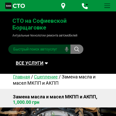
+380 95
781-84-84
СТО на Софиевской
+380 98
791-84-84
Борщаговке
Актуальные технологии ремонта автомобилей
ВСЕ УСЛУГИ
Главная
/
Сцепление
/
Замена масла и
Автомойка
Плановое ТО
масел МКПП и АКПП
Топливная система
Рулевое управления
Замена масла и масел МКПП и АКПП,
Акамуляторы
Обслуживание
1,000.00 грн
кондиционера
Система охлаждения
Диагностика