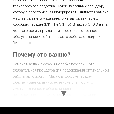
транспортного средства. Одной из главных процедур,
которую просто нельзя игнорировать, является замена
масла и смазки в механических и автоматических
коробках передач (МКПП и АКППБ). В нашем СТО Sian на
Борщаговке мы предлагаем высококачественное
обслуживание, чтобы ваше авто работало гладко и
безопасно.
Почему это важно?
Замена масла и смазки в коробке передач — это
обязательная процедура для поддержания оптимальной
работы автомобиля. Масло в коробке передач
обеспечивает смазку всех ее компонентов, что
уменьшает износ и обеспечивает плавное
переключение передач. В процессе эксплуатации
автомобиля масла теряют свои смазывающие
свойства, что может привести к различным проблемам,
включая перегрев, повышенный износ компонентов и