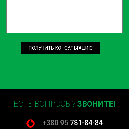
можете уверенно доверить свой автомобиль нашим
профессионалам и быть уверенными в его надежности.
Важно не откладывать обслуживание коробки передач
на потом, ведь от правильной работы этого важного
узла зависит безопасность и комфорт вождения.
Обслуживание вовремя поможет избежать серьезных
ПОЛУЧИТЬ КОНСУЛЬТАЦИЮ
поломок и сохранит ваши средства в долгосрочной
перспективе.
Не медлите, заказывайте услугу замены масла и масел
для МКПП и АКППБ в СТО Sian на Борщаговке уже
сегодня! Обращайтесь к нам по телефонам или через
сайт для консультации и записи на удобное время. Ваш
автомобиль заслуживает лучшего обслуживания!
ЕСТЬ ВОПРОСЫ?
ЗВОНИТЕ!
+380 95
781-84-84