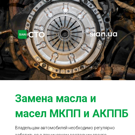
Ходовая часть
Сцепление
ГРМ
Шиномонтаж
Запчасти
Двигатель
Тормозная система
Замена Ремней
Замена масла и
масел МКПП и АКППБ
Владельцам автомобилей необходимо регулярно
заботиться о техническом состоянии своего