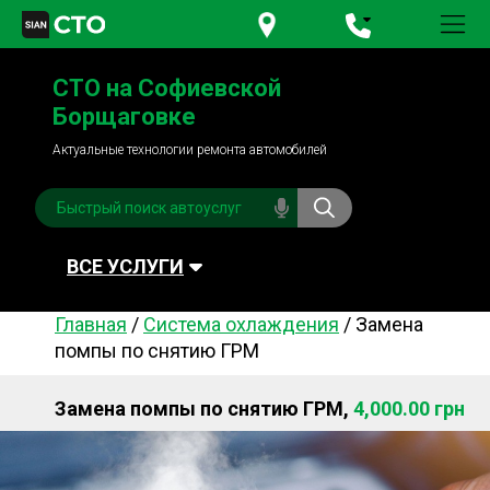
+380 95
781-84-84
СТО на Софиевской
+380 98
791-84-84
Борщаговке
Актуальные технологии ремонта автомобилей
ВСЕ УСЛУГИ
Главная
/
Система охлаждения
/
Замена
Автомойка
Плановое ТО
помпы по снятию ГРМ
Топливная система
Рулевое управления
Замена помпы по снятию ГРМ,
4,000.00 грн
Акамуляторы
Обслуживание
кондиционера
Система охлаждения
Диагностика