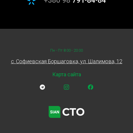
+380 98
791-84-84
Заказывайте замену помпы со снятием ГРМ на СТО
Sian, и мы позаботимся о вашем автомобиле с
максимальным вниманием и профессионализмом!
Пн - Пт 8:00 - 20:00
c. Софиевская Борщаговка, ул. Шалимова, 12
Карта сайта