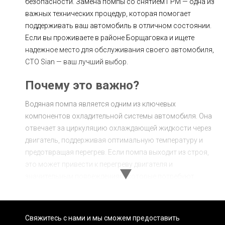
безопасности. Замена помпы со снятием ГРМ — одна из
важных технических процедур, которая помогает
поддерживать ваш автомобиль в отличном состоянии.
Если вы проживаете в районе Борщаговка и ищете
надежное место для обслуживания своего автомобиля,
СТО Sian — ваш лучший выбор.
Почему это важно?
Водяная помпа является одним из ключевых
компонентов охладительной системы автомобиля. Она
отвечает за циркуляцию охлаждающей жидкости через
двигатель, поддерживая оптимальную температуру и
предотвращая перегрев. Если помпа выходит из строя,
это может привести к перегреву двигателя и
значительным повреждениям, которые потребуют
дорогостоящего ремонта.
Снятие ГРМ (газораспределительного механизма) при
замене помпы необходимо для обеспечения
Свяжитесь с нами и мы сможем предоставить