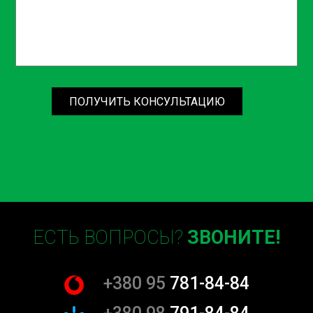
серьезных проблем с двигателем.
Наша команда готова предоставить вам полный спектр
услуг, включая диагностику, консультации и
рекомендации по дальнейшему обслуживанию вашего
автомобиля. Мы работаем быстро, качественно и с
уважением к вашим потребностям и времени.
ПОЛУЧИТЬ КОНСУЛЬТАЦИЮ
Не рискуйте надежностью своего автомобиля —
обращайтесь к профессионалам. Закажите замену
помпы со снятием ГРМ на СТО Sian уже сегодня и
убедитесь в нашем высоком качестве обслуживания.
Замена помпы со снятием ГРМ — это важная
техническая процедура, которая требует высокой
квалификации и профессиональных навыков. СТО Sian
ЕСТЬ ВОПРОСЫ?
ЗВОНИТЕ!
на Борщаговке предоставляет высококачественные
услуги по ремонту и обслуживанию автомобилей, что
позволяет вам быть уверенными в исправности вашего
+380 95
781-84-84
транспортного средства. Не откладывайте на потом,
сделайте шаг к безопасной и надежной езде уже сегодня.