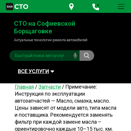
+380 95
781-84-84
СТО на Софиевской
+380 98
791-84-84
Борщаговке
Актуальные технологии ремонта автомобилей
ВСЕ УСЛУГИ
Главная
/
Запчасти
/
Примечание:
Автомойка
Плановое ТО
Инструкция по эксплуатации
автозапчастей — Масло, смазка, масло.
Топливная система
Рулевое управления
Цены зависят от модели авто, типа масла
Акамуляторы
Обслуживание
и поставщика. Рекомендуется заменять
кондиционера
фильтр при каждой замене масла –
Система охлаждения
Диагностика
ориентировочно каждые 10–15 тыс. км.