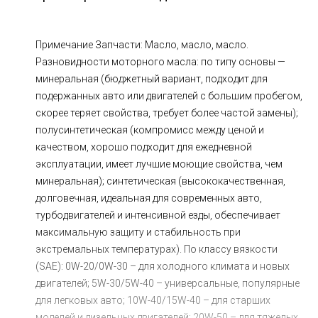
Ходовая часть
Сцепление
ГРМ
Шиномонтаж
Примечание Запчасти: Масло, масло, масло.
Разновидности моторного масла: по типу основы —
Запчасти
Двигатель
минеральная (бюджетный вариант, подходит для
подержанных авто или двигателей с большим пробегом,
Тормозная система
Замена Ремней
скорее теряет свойства, требует более частой замены);
полусинтетическая (компромисс между ценой и
качеством, хорошо подходит для ежедневной
эксплуатации, имеет лучшие моющие свойства, чем
минеральная); синтетическая (высококачественная,
долговечная, идеальная для современных авто,
турбодвигателей и интенсивной езды, обеспечивает
максимальную защиту и стабильность при
экстремальных температурах). По классу вязкости
(SAE): 0W-20/0W-30 – для холодного климата и новых
двигателей; 5W-30/5W-40 – универсальные, популярные
для легковых авто; 10W-40/15W-40 – для старших
моделей и дизельных двигателей; 20W-50 – для тяжелых