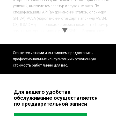
условий, высоких температур и грузовых авто. По
спецификациям: API (американский эталон, к примеру
SN, SP); ACEA (европейский стандарт, например A3/B4,
C3); ILSAC – для японских и американских авто. Пример:
замена моторного масла у СТО SIAN на Борщаговке.
Выбираем оптимальное масло для вашего авто:
синтетическое 5W-30 (от 850 грн) – для современных
бензиновых двигателей; полусинтетическая 10W-40 (от
Свяжитесь с нами и мы сможем предоставить
650 грн) — для ежедневной эксплуатации; минеральная
профессиональные консультации и уточненную
15W-40 (от 550 грн) – для авто с большим пробегом. Мы
стоимость работ лично для вас.
учитываем тип двигателя, стиль езды и сезонность.
Обслуживание в Киеве (Софиевская Борщаговка).
Для вашего удобства
обслуживание осуществляется
по предварительной записи