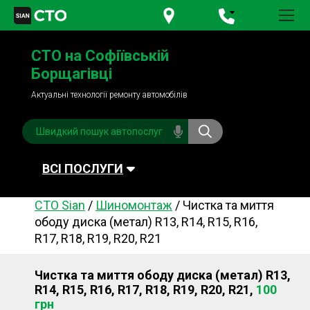
+380 95
781-84-84
СТО на Софіївській
+380 98
791-84-84
Борщагівці
Актуальні технології ремонту автомобілів
ВСІ ПОСЛУГИ
СТО Sian
/
Шиномонтаж
/
Чистка та миття
Автомийка
Планове ТО
ободу диска (метал) R13, R14, R15, R16,
R17, R18, R19, R20, R21
Паливна система
Рульове керування
Акумулятори
Обслуговування
Чистка та миття ободу диска (метал) R13,
кондиціонера
R14, R15, R16, R17, R18, R19, R20, R21,
100
Система охолодження
Діагностика
грн