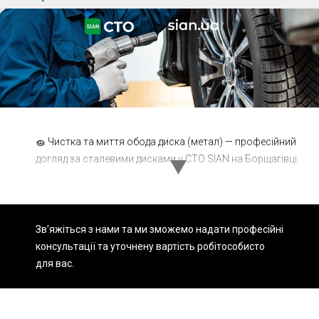
Ходова частина
Зчеплення
ГРМ
Шиномонтаж
Запчастини
Двигун
Гальмівна система
Заміна Ременей
🧽 Чистка та миття обода диска (метал) — професійний
догляд за сталевими дисками у СТО SIAN на Борщагівці.
Зв'яжіться з нами та ми зможемо надати професійні
консультації та уточнену вартість робіт
особисто
для вас.