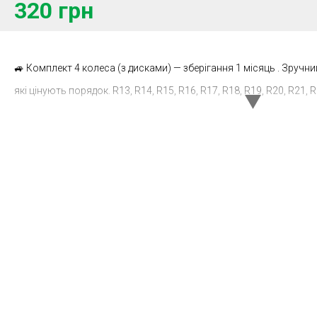
320 грн
🚙 Комплект 4 колеса (з дисками) — зберігання 1 місяць . Зручни
які цінують порядок. R13, R14, R15, R16, R17, R18, R19, R20, R21, 