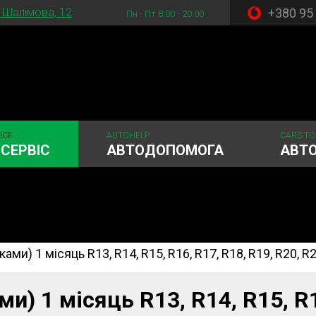
+380 95
. Шалімова, 12
Пн - Пт 8:00 - 20:00
ICE
AUTOHELP
CARS TO
СЕРВІС
АВТОДОПОМОГА
АВТ
ми) 1 місяць R13, R14, R15, R16, R17, R18, R19, R20, R
стема
Рульове керування
Акумулятори
ГРМ
Шиномонтаж
и) 1 місяць R13, R14, R15, R16