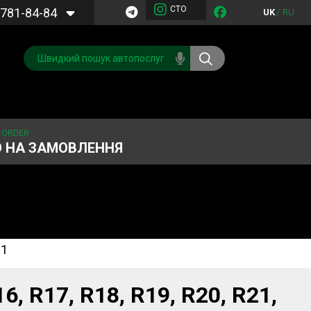
СТО
781-84-84
UK
/
RU
 ORDER
О НА ЗАМОВЛЕННЯ
21
Обслуговування
Система охолодження
кондиціонера
Запчастини
Двигун
, R17, R18, R19, R20, R21,