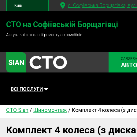
c. Софіївська Борщагівка, вул
Київ
+380 95
781-84-84
СТО на Софіївській Борщагівці
Актуальні технології ремонту автомобілів
+380 98
791-84-84
CARSERV
АВТО
ВСІ ПОСЛУГИ
СТО Sian
/
Шиномонтаж
/
Комплект 4 колеса (з диска
Автомийка
Планове ТО
Паливна си
Діагностика
Ходова частина
Зчеплення
Комплект 4 колеса (з дискам
Гальмівна система
Заміна Ременей