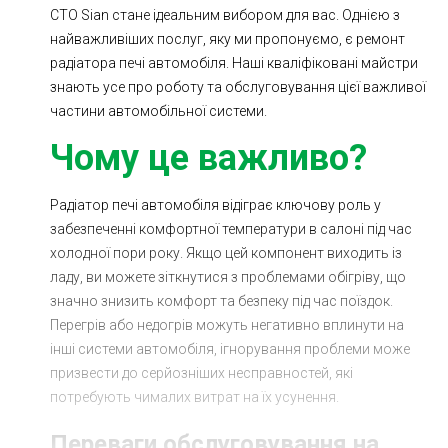
СТО Sian стане ідеальним вибором для вас. Однією з
Ходова частина
Зчеплення
найважливіших послуг, яку ми пропонуємо, є ремонт
ГРМ
Шиномонтаж
радіатора печі автомобіля. Наші кваліфіковані майстри
знають усе про роботу та обслуговування цієї важливої
Запчастини
Двигун
частини автомобільної системи.
Гальмівна система
Заміна Ременей
Чому це важливо?
Радіатор печі автомобіля відіграє ключову роль у
забезпеченні комфортної температури в салоні під час
холодної пори року. Якщо цей компонент виходить із
ладу, ви можете зіткнутися з проблемами обігріву, що
значно знизить комфорт та безпеку під час поїздок.
Перегрів або недогрів можуть негативно вплинути на
інші системи автомобіля, ігнорування проблеми може
призвести до серйозніших несправностей, які
потребують чималих витрат на їх усунення.
Переваги обслуговування на