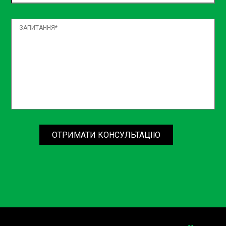
Радіатор печі автомобіля – це важливий елемент, який
забезпечує комфортну температуру в салоні вашого
авто. Якщо ви помітили будь-які проблеми з обігрівом,
не зволікайте і звертайтеся до СТО Sian на Борщагівці.
Наша професійна команда забезпечить якісний та
оперативний ремонт вашого радіатора печі.
Не відкладайте на потім, замовляйте ремонт радіатора
печі автомобіля прямо зараз на СТО Sian!
Зателефонуйте нам або заповніть онлайн-форму на
нашому сайті. Ваш комфорт та безпека – наш пріоритет!
ОТРИМАТИ КОНСУЛЬТАЦІЮ