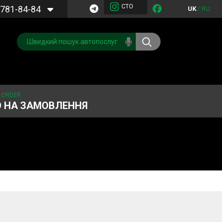
СТО
781-84-84
UK
/
RU
 ORDER
О НА ЗАМОВЛЕННЯ
Обслуговування
Система охолодження
кондиціонера
Запчастини
Двигун