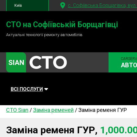
c. Софіївська Борщагівка, вул
Київ
+380 95
781-84-84
СТО на Софіївській Борщагівці
Актуальні технології ремонту автомобілів
+380 98
791-84-84
CARSERV
АВТО
ВСІ ПОСЛУГИ
СТО Sian
/
Заміна ременей
/
Заміна ременя ГУР
Автомийка
Планове ТО
Паливна си
Діагностика
Ходова частина
Зчеплення
Заміна ременя ГУР,
1,000.0
Гальмівна система
Заміна Ременей