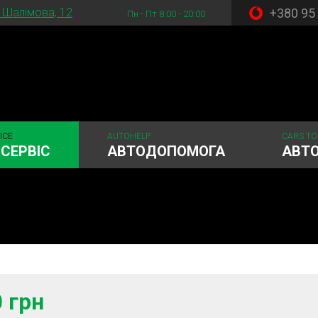
+380 95
. Шалімова, 12
Пн - Пт 8:00 - 20:00
ICE
AUTOHELP
CARS TO
СЕРВІС
АВТОДОПОМОГА
АВТ
стема
Рульове керування
Акумулятори
ГРМ
Шиномонтаж
0 грн