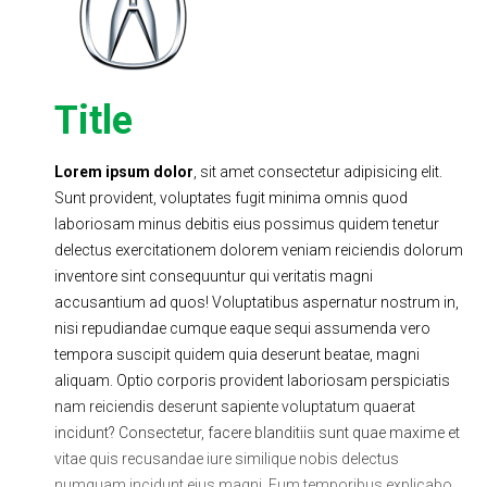
Ходовая часть
Сцепление
ГРМ
Шиномонтаж
Title
Запчасти
Двигатель
Тормозная система
Замена Ремней
Lorem ipsum dolor
, sit amet consectetur adipisicing elit.
Sunt provident, voluptates fugit minima omnis quod
laboriosam minus debitis eius possimus quidem tenetur
delectus exercitationem dolorem veniam reiciendis dolorum
inventore sint consequuntur qui veritatis magni
accusantium ad quos! Voluptatibus aspernatur nostrum in,
nisi repudiandae cumque eaque sequi assumenda vero
tempora suscipit quidem quia deserunt beatae, magni
aliquam. Optio corporis provident laboriosam perspiciatis
nam reiciendis deserunt sapiente voluptatum quaerat
incidunt? Consectetur, facere blanditiis sunt quae maxime et
vitae quis recusandae iure similique nobis delectus
numquam incidunt eius magni. Eum temporibus explicabo