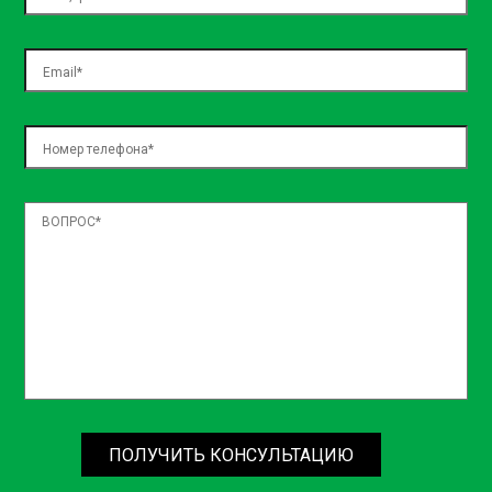
harum tenetur eius beatae laudantium, accusamus adipisci
doloribus nesciunt repellendus placeat at quasi expedita
necessitatibus, sed assumenda ea natus! Officiis dolore
temporibus nulla officia architecto laboriosam dolorem,
exercitationem blanditiis, voluptatum voluptas expedita
aspernatur, nemo in incidunt? Iste placeat quos repellat?
ПОЛУЧИТЬ КОНСУЛЬТАЦИЮ