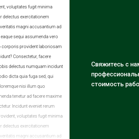
ent, voluptates fugit minima
 delectus exercitationem
 veritatis magni accusantium ad
e eaque sequi assumenda vero
o corporis provident laboriosam
cidunt? Consectetur, facere
Свяжитесь с на
 nobis delectus numquam incidunt
профессиональн
io dicta quia fuga sed, qui
стоимость рабо
oloremque nisi illum quo
menda tenetur ad facere maxime
etur. Incidunt eveniet rerum
provident, voluptates fugit minima
 delectus exercitationem
 veritatis magni accusantium ad