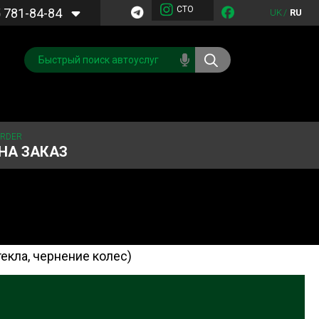
СТО
5
781-84-84
UK
/
RU
ORDER
НА ЗАКАЗ
екла, чернение колес)
Обслуживание
Система охлаждения
кондиционера
Запчасти
Двигатель