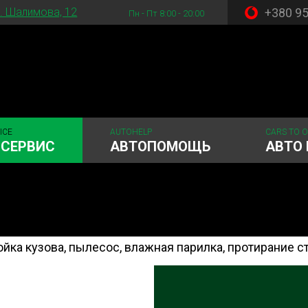
+380 9
. Шалимова, 12
Пн - Пт 8:00 - 20:00
ICE
AUTOHELP
CARS TO 
ОСЕРВИС
АВТОПОМОЩЬ
АВТО 
ка кузова, пылесос, влажная парилка, протирание ст
 система
Рулевое управления
Акамуляторы
ГРМ
Шиномонтаж