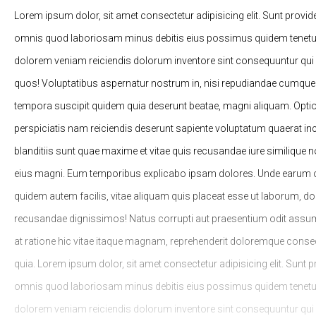
Lorem ipsum dolor, sit amet consectetur adipisicing elit. Sunt provid
omnis quod laboriosam minus debitis eius possimus quidem tenetur
dolorem veniam reiciendis dolorum inventore sint consequuntur qui
quos! Voluptatibus aspernatur nostrum in, nisi repudiandae cumqu
tempora suscipit quidem quia deserunt beatae, magni aliquam. Opti
perspiciatis nam reiciendis deserunt sapiente voluptatum quaerat in
blanditiis sunt quae maxime et vitae quis recusandae iure similique
eius magni. Eum temporibus explicabo ipsam dolores. Unde earum od
quidem autem facilis, vitae aliquam quis placeat esse ut laborum, d
recusandae dignissimos! Natus corrupti aut praesentium odit assu
at ratione hic vitae itaque magnam, reprehenderit doloremque consect
quia. Lorem ipsum dolor, sit amet consectetur adipisicing elit. Sunt 
omnis quod laboriosam minus debitis eius possimus quidem tenetur
dolorem veniam reiciendis dolorum inventore sint consequuntur qui