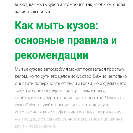
знают, как мыть кузов автомобиля так, чтобы он снова
Ходовая часть
Сцепление
засиял как новый.
ГРМ
Шиномонтаж
Как мыть кузов:
Запчасти
Двигатель
основные правила и
Тормозная система
Замена Ремней
рекомендации
Мытье кузова автомобиля может показаться простым
делом, но по сути это целое искусство. Важно не только
очистить поверхность от пыли и грязи, но и сделать это
так, чтобы не повредить краску. Прежде всего,
необходимо выбирать правильные средства. Чем мыть
кузов? Используйте специальные автошампуни,
которые не только эффективно удаляют загрязнения,
но и защищают лакокрасочное покрытие от царапин и
других повреждений.