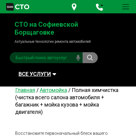
+380 95
781-84-84
СТО на Софиевской
+380 98
791-84-84
Борщаговке
Актуальные технологии ремонта автомобилей
ВСЕ УСЛУГИ
Главная
/
Автомойка
/
Полная химчистка
Автомойка
Плановое ТО
(чистка всего салона автомобиля +
багажник + мойка кузова + мойка
Топливная система
Рулевое управления
двигателя)
Акамуляторы
Обслуживание
кондиционера
Система охлаждения
Диагностика
Восстановите первоначальный блеск вашего