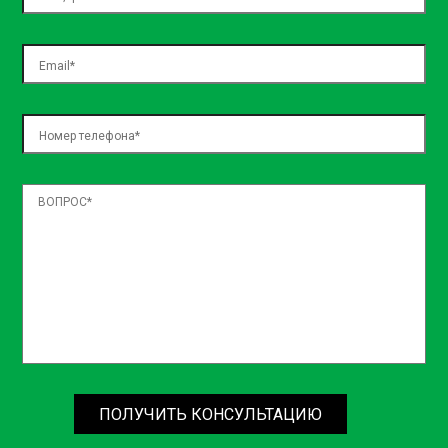
necessitatibus, sed assumenda ea natus! Officiis dolore
temporibus nulla officia architecto laboriosam dolorem,
exercitationem blanditiis, voluptatum voluptas expedita
aspernatur, nemo in incidunt? Iste placeat quos repellat?
ПОЛУЧИТЬ КОНСУЛЬТАЦИЮ