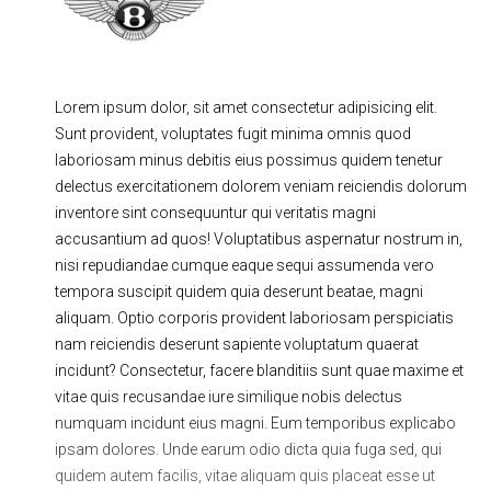
Ходовая часть
Сцепление
ГРМ
Шиномонтаж
Lorem ipsum dolor, sit amet consectetur adipisicing elit.
Запчасти
Двигатель
Sunt provident, voluptates fugit minima omnis quod
Тормозная система
Замена Ремней
laboriosam minus debitis eius possimus quidem tenetur
delectus exercitationem dolorem veniam reiciendis dolorum
inventore sint consequuntur qui veritatis magni
accusantium ad quos! Voluptatibus aspernatur nostrum in,
nisi repudiandae cumque eaque sequi assumenda vero
tempora suscipit quidem quia deserunt beatae, magni
aliquam. Optio corporis provident laboriosam perspiciatis
nam reiciendis deserunt sapiente voluptatum quaerat
incidunt? Consectetur, facere blanditiis sunt quae maxime et
vitae quis recusandae iure similique nobis delectus
numquam incidunt eius magni. Eum temporibus explicabo
ipsam dolores. Unde earum odio dicta quia fuga sed, qui
quidem autem facilis, vitae aliquam quis placeat esse ut