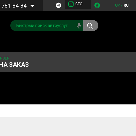
СТО
5
781-84-84
UK
/
RU
ORDER
НА ЗАКАЗ
Обслуживание
Система охлаждения
кондиционера
Запчасти
Двигатель