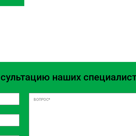
oloremque nisi illum quo
menda tenetur ad facere maxime
etur. Incidunt eveniet rerum
e minus itaque velit? Vel quam
s beatae laudantium, accusamus
ecessitatibus, sed assumenda ea
m dolorem, exercitationem
 Iste placeat quos repellat?
нсультацию наших специалис