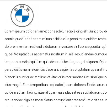
Lorem ipsum dolor, sit amet consectetur adipisicing elit. Sunt provid
omnis quod laboriosam minus debitis eius possimus quidem tenetur
dolorem veniam reiciendis dolorum inventore sint consequuntur qui
quos! Voluptatibus aspernatur nostrum in, nisi repudiandae cumqu
tempora suscipit quidem quia deserunt beatae, magni aliquam. Opti
perspiciatis nam reiciendis deserunt sapiente voluptatum quaerat in
blanditiis sunt quae maxime et vitae quis recusandae iure similique
eius magni. Eum temporibus explicabo ipsam dolores. Unde earum od
quidem autem facilis, vitae aliquam quis placeat esse ut laborum, d
recusandae dignissimos! Natus corrupti aut praesentium odit assu