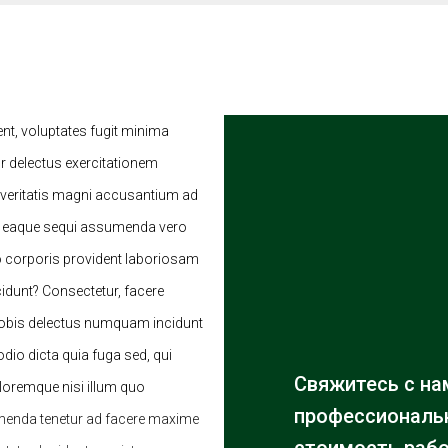
ent, voluptates fugit minima
 delectus exercitationem
 veritatis magni accusantium ad
e eaque sequi assumenda vero
o corporis provident laboriosam
cidunt? Consectetur, facere
 nobis delectus numquam incidunt
io dicta quia fuga sed, qui
Свяжитесь с на
oloremque nisi illum quo
профессиональн
menda tenetur ad facere maxime