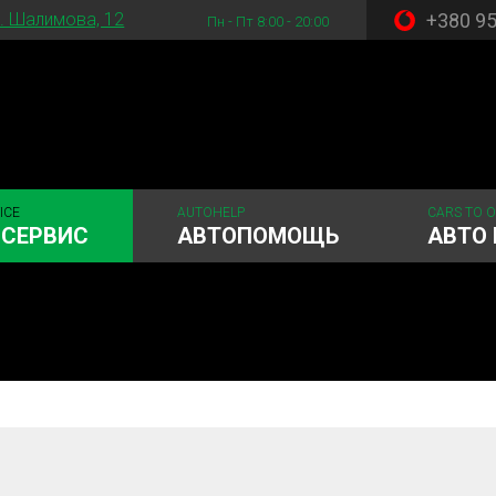
+380 9
. Шалимова, 12
Пн - Пт 8:00 - 20:00
ICE
AUTOHELP
CARS TO 
ОСЕРВИС
АВТОПОМОЩЬ
АВТО 
 система
Рулевое управления
Акамуляторы
ГРМ
Шиномонтаж