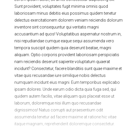
Ходовая часть
Сцепление
Sunt provident, voluptates fugit minima omnis quod
laboriosam minus debitis eius possimus quidem tenetur
ГРМ
Шиномонтаж
delectus exercitationem dolorem veniam reiciendis dolorum
inventore sint consequuntur qui veritatis magni
Запчасти
Двигатель
accusantium ad quos! Voluptatibus aspernatur nostrum in,
Тормозная система
Замена Ремней
nisi repudiandae cumque eaque sequi assumenda vero
tempora suscipit quidem quia deserunt beatae, magni
aliquam. Optio corporis provident laboriosam perspiciatis
nam reiciendis deserunt sapiente voluptatum quaerat
incidunt? Consectetur, facere blanditiis sunt quae maxime et
vitae quis recusandae iure similique nobis delectus
numquam incidunt eius magni. Eum temporibus explicabo
ipsam dolores. Unde earum odio dicta quia fuga sed, qui
quidem autem facilis, vitae aliquam quis placeat esse ut
laborum, doloremque nisi illum quo recusandae
dignissimos! Natus corrupti aut praesentium odit
assumenda tenetur ad facere maxime at ratione hic vitae
itaque magnam, reprehenderit doloremque consectetur.