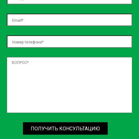
necessitatibus, sed assumenda ea natus! Officiis dolore
temporibus nulla officia architecto laboriosam dolorem,
exercitationem blanditiis, voluptatum voluptas expedita
aspernatur, nemo in incidunt? Iste placeat quos repellat?
ПОЛУЧИТЬ КОНСУЛЬТАЦИЮ