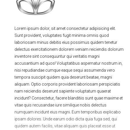
Ходовая часть
Сцепление
ГРМ
Шиномонтаж
Lorem ipsum dolor, sit amet consectetur adipisicing elit.
Запчасти
Двигатель
Sunt provident, voluptates fugit minima omnis quod
Тормозная система
Замена Ремней
laboriosam minus debitis eius possimus quidem tenetur
delectus exercitationem dolorem veniam reiciendis dolorum
inventore sint consequuntur qui veritatis magni
accusantium ad quos! Voluptatibus aspernatur nostrum in,
nisi repudiandae cumque eaque sequi assumenda vero
tempora suscipit quidem quia deserunt beatae, magni
aliquam. Optio corporis provident laboriosam perspiciatis
nam reiciendis deserunt sapiente voluptatum quaerat
incidunt? Consectetur, facere blanditiis sunt quae maxime et
vitae quis recusandae iure similique nobis delectus
numquam incidunt eius magni. Eum temporibus explicabo
ipsam dolores. Unde earum odio dicta quia fuga sed, qui
quidem autem facilis, vitae aliquam quis placeat esse ut