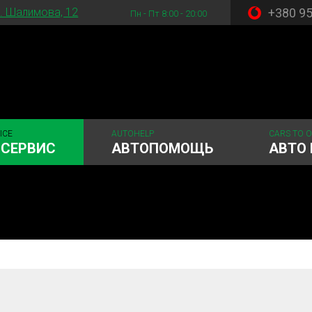
+380 9
. Шалимова, 12
Пн - Пт 8:00 - 20:00
ICE
AUTOHELP
CARS TO 
ОСЕРВИС
АВТОПОМОЩЬ
АВТО 
 система
Рулевое управления
Акамуляторы
ГРМ
Шиномонтаж