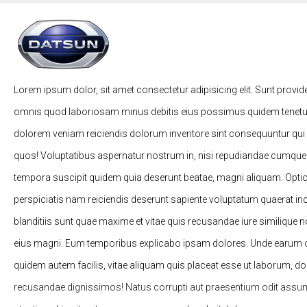
Lorem ipsum dolor, sit amet consectetur adipisicing elit. Sunt provid
omnis quod laboriosam minus debitis eius possimus quidem tenetur
dolorem veniam reiciendis dolorum inventore sint consequuntur qui
quos! Voluptatibus aspernatur nostrum in, nisi repudiandae cumqu
tempora suscipit quidem quia deserunt beatae, magni aliquam. Opti
perspiciatis nam reiciendis deserunt sapiente voluptatum quaerat in
blanditiis sunt quae maxime et vitae quis recusandae iure similique
eius magni. Eum temporibus explicabo ipsam dolores. Unde earum od
quidem autem facilis, vitae aliquam quis placeat esse ut laborum, d
recusandae dignissimos! Natus corrupti aut praesentium odit assu