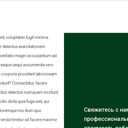
ent, voluptates fugit minima
 delectus exercitationem
 veritatis magni accusantium ad
e eaque sequi assumenda vero
o corporis provident laboriosam
cidunt? Consectetur, facere
 nobis delectus numquam incidunt
io dicta quia fuga sed, qui
Свяжитесь с на
oloremque nisi illum quo
профессиональн
menda tenetur ad facere maxime