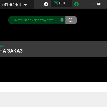
СТО
5
781-84-84
UK
/
RU
ORDER
НА ЗАКАЗ
Обслуживание
Система охлаждения
кондиционера
Запчасти
Двигатель