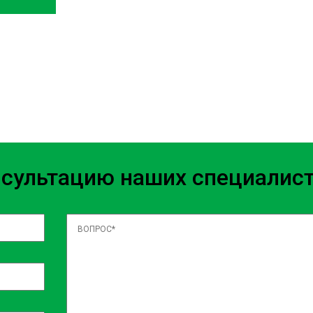
oloremque nisi illum quo
menda tenetur ad facere maxime
etur. Incidunt eveniet rerum
e minus itaque velit? Vel quam
s beatae laudantium, accusamus
ecessitatibus, sed assumenda ea
m dolorem, exercitationem
 Iste placeat quos repellat?
нсультацию наших специалис