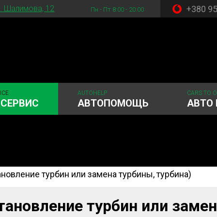
+380 9
. Шалимова, 12
Пн - Пт 8:00 - 20:00
ICE
AUTOHELP
CARS TO 
ОСЕРВИС
АВТОПОМОЩЬ
АВТО 
новление турбин или замена турбины, турбина)
 система
Рулевое управления
Акамуляторы
ГРМ
Шиномонтаж
ановление турбин или замена