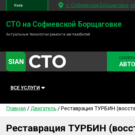
c. Софиевская Борщаговка, ул
Киев
+380 95
781-84-84
СТО на Софиевской Борщаговке
Актуальные технологии ремонта автомобилей
+380 98
791-84-84
CARSERV
АВТ
ВСЕ УСЛУГИ
Главная
/
Двигатель
/
Реставрация ТУРБИН (восста
Автомойка
Плановое ТО
Топливная
Диагностика
Ходовая часть
Сцепление
Реставрация ТУРБИН (восст
Тормозная система
Замена Ремней