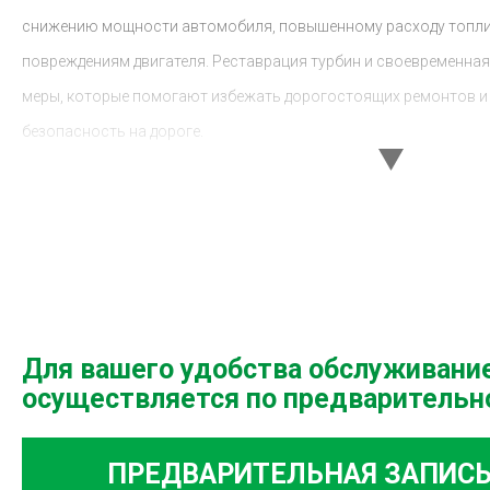
снижению мощности автомобиля, повышенному расходу топли
повреждениям двигателя. Реставрация турбин и своевременная
меры, которые помогают избежать дорогостоящих ремонтов и
безопасность на дороге.
Преимущества реставрации турбин в
Высококвалифицированные специалисты: Наша команда 
работы с различными марками автомобилей и типами ту
квалификацию и используем современное оборудование 
турбин.
Для вашего удобства обслуживани
Современное оборудование: Мы используем только лучш
осуществляется по предварительн
инструменты для выполнения работ высочайшего качеств
и надежность предоставляемых услуг.
ПРЕДВАРИТЕЛЬНАЯ ЗАПИС
Скорость и надежность: Мы понимаем, насколько важно