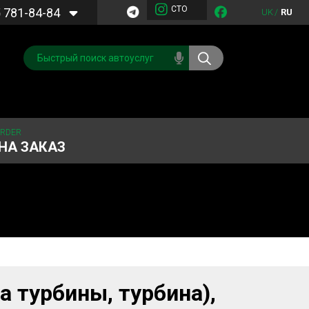
СТО
5
781-84-84
UK
/
RU
ORDER
НА ЗАКАЗ
Обслуживание
Система охлаждения
кондиционера
Запчасти
Двигатель
 турбины, турбина),