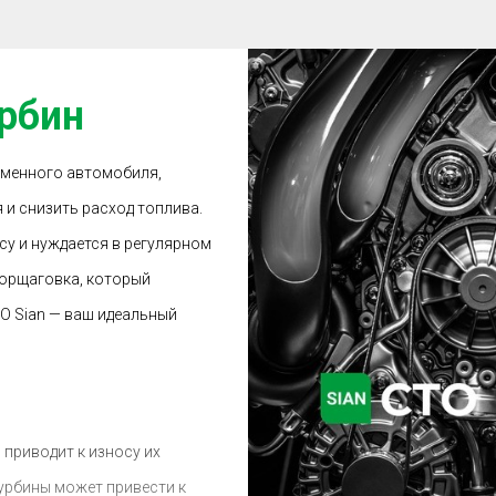
урбин
еменного автомобиля,
и снизить расход топлива.
су и нуждается в регулярном
Борщаговка, который
О Sian — ваш идеальный
приводит к износу их
урбины может привести к