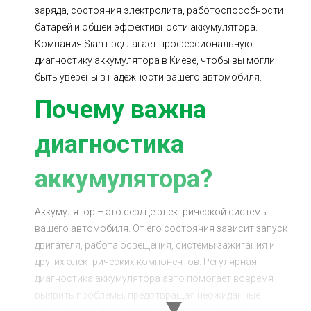
заряда, состояния электролита, работоспособности
Ходовая часть
Сцепление
батарей и общей эффективности аккумулятора.
ГРМ
Шиномонтаж
Компания Sian предлагает профессиональную
диагностику аккумулятора в Киеве, чтобы вы могли
Запчасти
Двигатель
быть уверены в надежности вашего автомобиля.
Тормозная система
Замена Ремней
Почему важна
диагностика
аккумулятора?
Аккумулятор – это сердце электрической системы
вашего автомобиля. От его состояния зависит запуск
двигателя, работа освещения, системы зажигания и
других электрических компонентов. Регулярная
диагностика аккумулятора авто помогает вовремя
выявить проблемы, предотвращая неожиданные