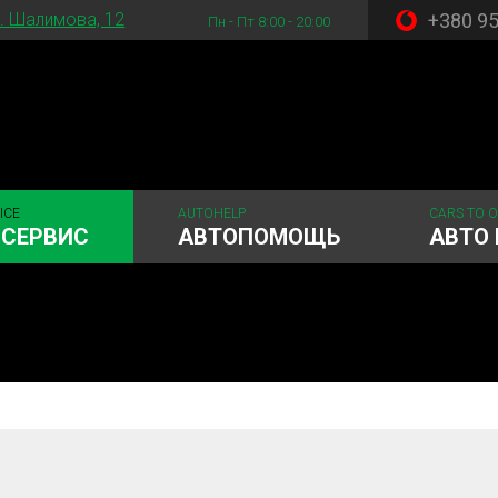
+380 9
. Шалимова, 12
Пн - Пт 8:00 - 20:00
ICE
AUTOHELP
CARS TO 
ОСЕРВИС
АВТОПОМОЩЬ
АВТО 
 система
Рулевое управления
Акамуляторы
ГРМ
Шиномонтаж