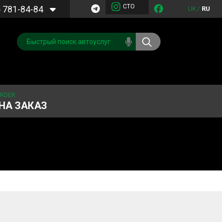
СТО
5
781-84-84
UK
/
RU
ORDER
НА ЗАКАЗ
Обслуживание
Система охлаждения
кондиционера
Запчасти
Двигатель