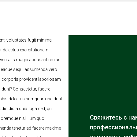
ent, voluptates fugit minima
 delectus exercitationem
 veritatis magni accusantium ad
e eaque sequi assumenda vero
o corporis provident laboriosam
cidunt? Consectetur, facere
 nobis delectus numquam incidunt
io dicta quia fuga sed, qui
Свяжитесь с на
oloremque nisi illum quo
профессиональн
menda tenetur ad facere maxime