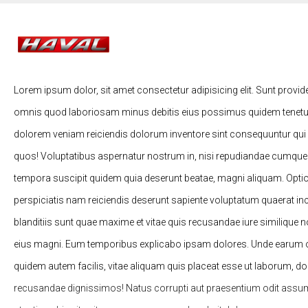
Lorem ipsum dolor, sit amet consectetur adipisicing elit. Sunt provid
omnis quod laboriosam minus debitis eius possimus quidem tenetur
dolorem veniam reiciendis dolorum inventore sint consequuntur qui
quos! Voluptatibus aspernatur nostrum in, nisi repudiandae cumqu
tempora suscipit quidem quia deserunt beatae, magni aliquam. Opti
perspiciatis nam reiciendis deserunt sapiente voluptatum quaerat in
blanditiis sunt quae maxime et vitae quis recusandae iure similique
eius magni. Eum temporibus explicabo ipsam dolores. Unde earum od
quidem autem facilis, vitae aliquam quis placeat esse ut laborum, d
recusandae dignissimos! Natus corrupti aut praesentium odit assu