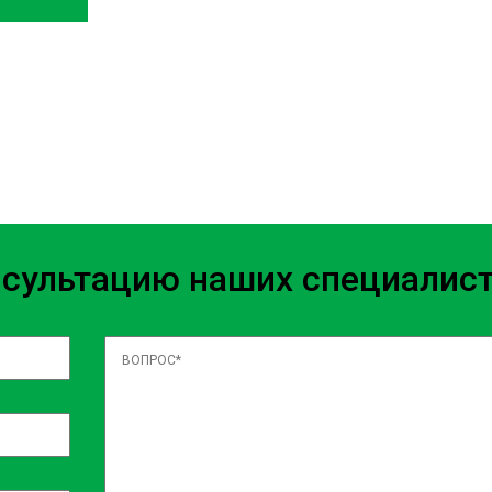
oloremque nisi illum quo
menda tenetur ad facere maxime
etur. Incidunt eveniet rerum
e minus itaque velit? Vel quam
s beatae laudantium, accusamus
ecessitatibus, sed assumenda ea
m dolorem, exercitationem
 Iste placeat quos repellat?
нсультацию наших специалис