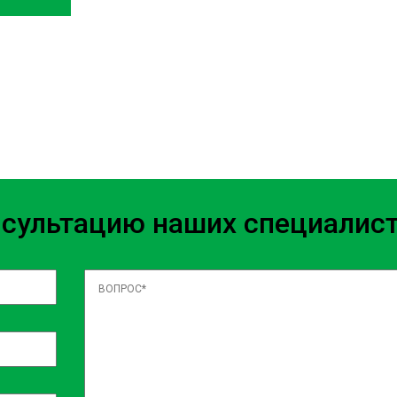
 сертифицированные запчасти
сть и надежность работы
роцесс, включающий снятие
мально аккуратно, соблюдая
дителя, чтобы ваш
нсультацию наших специалис
 — это деньги. Поэтому
ьно быстро, без потери
и вашего автомобиля на всех
an