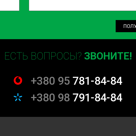
бильно, слышны необычные
, самое время обратиться к
цепи ГРМ на 3-4 цилиндре со
ПОЛ
лючают полную диагностику,
 по доступным ценам.
ЕСТЬ ВОПРОСЫ?
ЗВОНИТЕ!
кта цепи ГРМ на вашем
нные услуги с максимальным
на завтра то, что можно
+380 95
781-84-84
янии вместе с СТО Sian!
льзуя онлайн-форму на нашем
+380 98
791-84-84