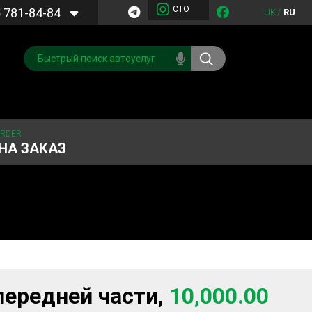
СТО
5
781-84-84
UK
/
RU
ORDER
НА ЗАКАЗ
Обслуживание
Система охлаждения
кондиционера
Запчасти
Двигатель
передней части,
10,000.00