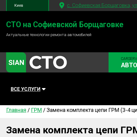
c. Софиевская Борщаговка, ул
Киев
+380 95
781-84-84
СТО на Софиевской Борщаговке
Актуальные технологии ремонта автомобилей
+380 98
791-84-84
CARSERV
АВТ
ВСЕ УСЛУГИ
Главная
/
ГРМ
/
Замена комплекта цепи ГРМ (3-4 ц
Автомойка
Плановое ТО
Топливная
Диагностика
Ходовая часть
Сцепление
Замена комплекта цепи ГРМ
Тормозная система
Замена Ремней