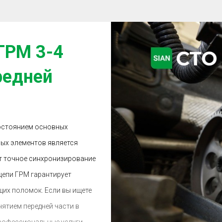
ГРМ 3-4
редней
состоянием основных
вых элементов является
т точное синхронизирование
цепи ГРМ гарантирует
их поломок. Если вы ищете
нятием передней части в