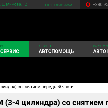
+380 9
. Шалимова, 12
Пн - Пт 8:00 - 20:00
ICE
AUTOHELP
CARS TO 
ОСЕРВИС
АВТОПОМОЩЬ
АВТО 
илиндра) со снятием передней части
 система
Рулевое управления
Акамуляторы
ГРМ
Шиномонтаж
 (3-4 цилиндра) со снятием 