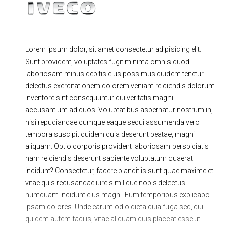
Ходовая часть
Сцепление
ГРМ
Шиномонтаж
Lorem ipsum dolor, sit amet consectetur adipisicing elit.
Запчасти
Двигатель
Sunt provident, voluptates fugit minima omnis quod
Тормозная система
Замена Ремней
laboriosam minus debitis eius possimus quidem tenetur
delectus exercitationem dolorem veniam reiciendis dolorum
inventore sint consequuntur qui veritatis magni
accusantium ad quos! Voluptatibus aspernatur nostrum in,
nisi repudiandae cumque eaque sequi assumenda vero
tempora suscipit quidem quia deserunt beatae, magni
aliquam. Optio corporis provident laboriosam perspiciatis
nam reiciendis deserunt sapiente voluptatum quaerat
incidunt? Consectetur, facere blanditiis sunt quae maxime et
vitae quis recusandae iure similique nobis delectus
numquam incidunt eius magni. Eum temporibus explicabo
ipsam dolores. Unde earum odio dicta quia fuga sed, qui
quidem autem facilis, vitae aliquam quis placeat esse ut