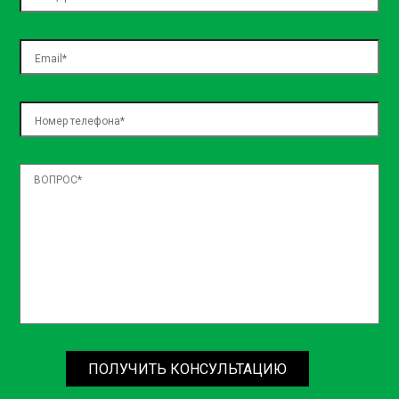
necessitatibus, sed assumenda ea natus! Officiis dolore
temporibus nulla officia architecto laboriosam dolorem,
exercitationem blanditiis, voluptatum voluptas expedita
aspernatur, nemo in incidunt? Iste placeat quos repellat?
ПОЛУЧИТЬ КОНСУЛЬТАЦИЮ