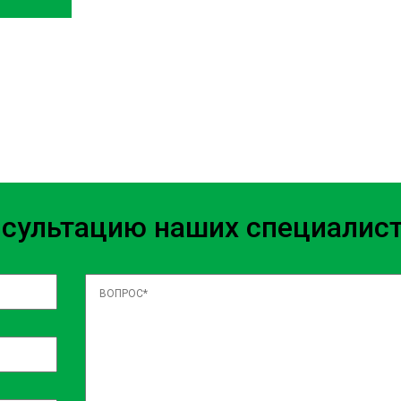
oloremque nisi illum quo
menda tenetur ad facere maxime
etur. Incidunt eveniet rerum
e minus itaque velit? Vel quam
s beatae laudantium, accusamus
ecessitatibus, sed assumenda ea
m dolorem, exercitationem
 Iste placeat quos repellat?
нсультацию наших специалис