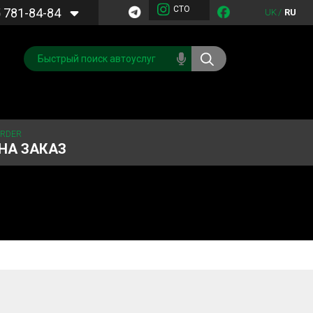
СТО
5
781-84-84
UK
/
RU
ORDER
НА ЗАКАЗ
Обслуживание
Система охлаждения
кондиционера
Запчасти
Двигатель