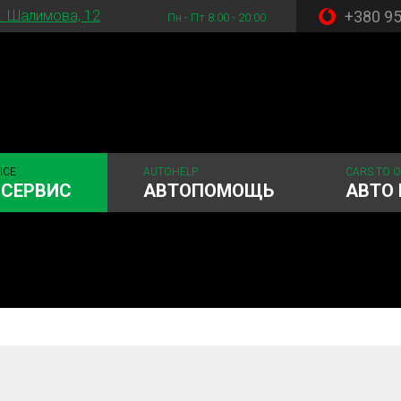
+380 9
. Шалимова, 12
Пн - Пт 8:00 - 20:00
ICE
AUTOHELP
CARS TO 
ОСЕРВИС
АВТОПОМОЩЬ
АВТО 
 система
Рулевое управления
Акамуляторы
ГРМ
Шиномонтаж