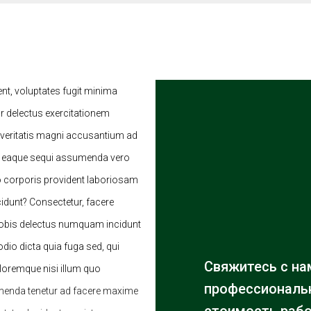
ent, voluptates fugit minima
 delectus exercitationem
 veritatis magni accusantium ad
e eaque sequi assumenda vero
o corporis provident laboriosam
cidunt? Consectetur, facere
 nobis delectus numquam incidunt
io dicta quia fuga sed, qui
Свяжитесь с на
oloremque nisi illum quo
профессиональн
menda tenetur ad facere maxime