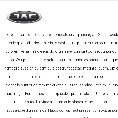
Lorem ipsum dolor, sit amet consectetur adipisicing elit. Sunt provid
omnis quod laboriosam minus debitis eius possimus quidem tenetur
dolorem veniam reiciendis dolorum inventore sint consequuntur qui
quos! Voluptatibus aspernatur nostrum in, nisi repudiandae cumqu
tempora suscipit quidem quia deserunt beatae, magni aliquam. Opti
perspiciatis nam reiciendis deserunt sapiente voluptatum quaerat in
blanditiis sunt quae maxime et vitae quis recusandae iure similique
eius magni. Eum temporibus explicabo ipsam dolores. Unde earum od
quidem autem facilis, vitae aliquam quis placeat esse ut laborum, d
recusandae dignissimos! Natus corrupti aut praesentium odit assu