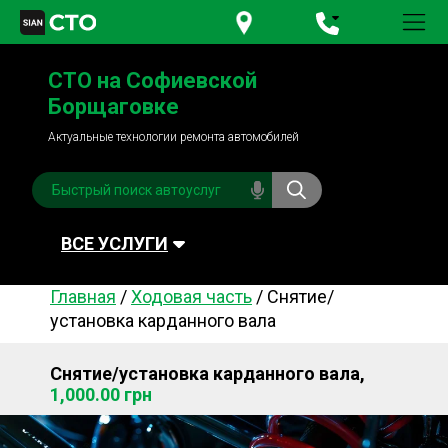
+380 95
781-84-84
СТО на Софиевской
+380 98
791-84-84
Борщаговке
Актуальные технологии ремонта автомобилей
ВСЕ УСЛУГИ
Главная
/
Ходовая часть
/
Снятие/
Автомойка
Плановое ТО
установка карданного вала
Топливная система
Рулевое управления
Снятие/установка карданного вала,
Акамуляторы
Обслуживание
1,000.00 грн
кондиционера
Система охлаждения
Диагностика