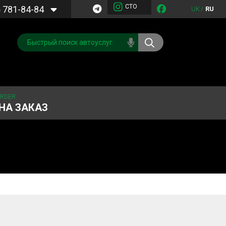
СТО
5
781-84-84
UK
/
RU
ORDER
НА ЗАКАЗ
Обслуживание
Система охлаждения
кондиционера
Запчасти
Двигатель