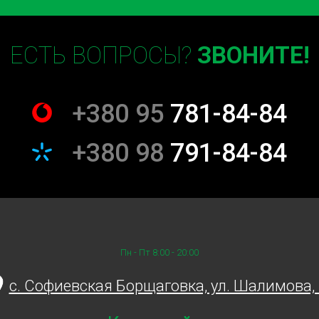
ание автомобиля. Мы
ым образом, и проводим тест-
ЕСТЬ ВОПРОСЫ?
ЗВОНИТЕ!
на СТО Sian
+380 95
781-84-84
, которые делают нас лидерами
+380 98
791-84-84
м полная замена рычагов. Вы
инута без автомобиля важна
лнить ремонт в кратчайшие
Пн - Пт 8:00 - 20:00
c. Софиевская Борщаговка, ул. Шалимова,
выполненные работы, что
фессионализма.