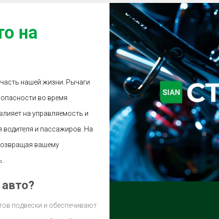
то на
 часть нашей жизни. Рычаги
зопасности во время
влияет на управляемость и
 водителя и пассажиров. На
 возвращая вашему
ь.
 авто?
тов подвески и обеспечивают