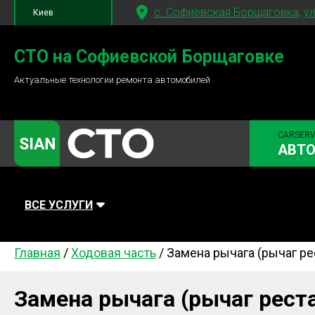
c. Софиевская Борщаговка, ул
Киев
+380 95
781-84-84
СТО на Софиевской Борщаговке
Актуальные технологии ремонта автомобилей
+380 98
791-84-84
CARSERV
АВТ
ВСЕ УСЛУГИ
Главная
/
Ходовая часть
/
Замена рычага (рычаг ре
Автомойка
Плановое ТО
Топливная
Диагностика
Ходовая часть
Сцепление
Замена рычага (рычаг рест
Тормозная система
Замена Ремней