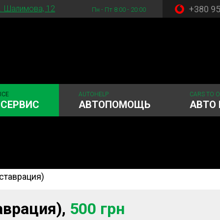
+380 9
. Шалимова, 12
Пн - Пт 8:00 - 20:00
ICE
AUTOHELP
CARS TO 
ОСЕРВИС
АВТОПОМОЩЬ
АВТО 
ставрация)
 система
Рулевое управления
Акамуляторы
ГРМ
Шиномонтаж
аврация),
500 грн