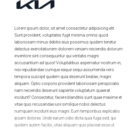
Ходовая часть
Сцепление
ГРМ
Шиномонтаж
Lorem ipsum dolor, sit amet consectetur adipisicing elit.
Запчасти
Двигатель
Sunt provident, voluptates fugit minima omnis quod
Тормозная система
Замена Ремней
laboriosam minus debitis eius possimus quidem tenetur
delectus exercitationem dolorem veniam reiciendis dolorum
inventore sint consequuntur qui veritatis magni
accusantium ad quos! Voluptatibus aspernatur nostrum in,
nisi repudiandae cumque eaque sequi assumenda vero
tempora suscipit quidem quia deserunt beatae, magni
aliquam. Optio corporis provident laboriosam perspiciatis
nam reiciendis deserunt sapiente voluptatum quaerat
incidunt? Consectetur, facere blanditiis sunt quae maxime et
vitae quis recusandae iure similique nobis delectus
numquam incidunt eius magni. Eum temporibus explicabo
ipsam dolores. Unde earum odio dicta quia fuga sed, qui
quidem autem facilis, vitae aliquam quis placeat esse ut