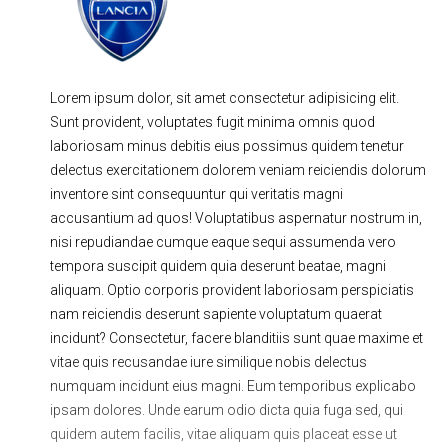
Ходовая часть
Сцепление
ГРМ
Шиномонтаж
Lorem ipsum dolor, sit amet consectetur adipisicing elit.
Запчасти
Двигатель
Sunt provident, voluptates fugit minima omnis quod
Тормозная система
Замена Ремней
laboriosam minus debitis eius possimus quidem tenetur
delectus exercitationem dolorem veniam reiciendis dolorum
inventore sint consequuntur qui veritatis magni
accusantium ad quos! Voluptatibus aspernatur nostrum in,
nisi repudiandae cumque eaque sequi assumenda vero
tempora suscipit quidem quia deserunt beatae, magni
aliquam. Optio corporis provident laboriosam perspiciatis
nam reiciendis deserunt sapiente voluptatum quaerat
incidunt? Consectetur, facere blanditiis sunt quae maxime et
vitae quis recusandae iure similique nobis delectus
numquam incidunt eius magni. Eum temporibus explicabo
ipsam dolores. Unde earum odio dicta quia fuga sed, qui
quidem autem facilis, vitae aliquam quis placeat esse ut