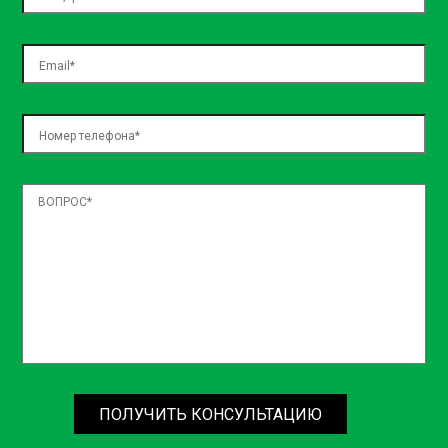
necessitatibus, sed assumenda ea natus! Officiis dolore
temporibus nulla officia architecto laboriosam dolorem,
exercitationem blanditiis, voluptatum voluptas expedita
aspernatur, nemo in incidunt? Iste placeat quos repellat?
ПОЛУЧИТЬ КОНСУЛЬТАЦИЮ