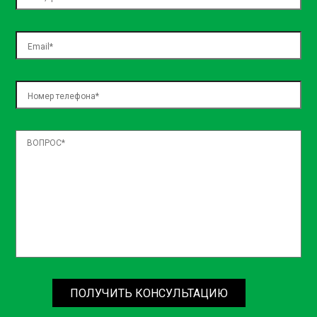
necessitatibus, sed assumenda ea natus! Officiis dolore
temporibus nulla officia architecto laboriosam dolorem,
exercitationem blanditiis, voluptatum voluptas expedita
aspernatur, nemo in incidunt? Iste placeat quos repellat?
ПОЛУЧИТЬ КОНСУЛЬТАЦИЮ