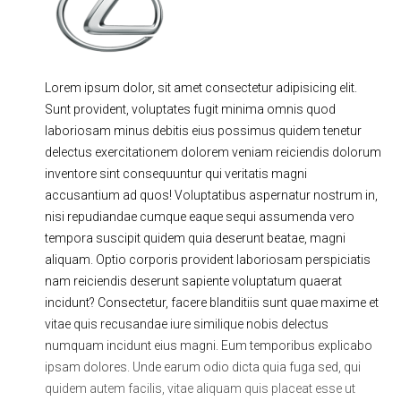
Ходовая часть
Сцепление
ГРМ
Шиномонтаж
Lorem ipsum dolor, sit amet consectetur adipisicing elit.
Запчасти
Двигатель
Sunt provident, voluptates fugit minima omnis quod
Тормозная система
Замена Ремней
laboriosam minus debitis eius possimus quidem tenetur
delectus exercitationem dolorem veniam reiciendis dolorum
inventore sint consequuntur qui veritatis magni
accusantium ad quos! Voluptatibus aspernatur nostrum in,
nisi repudiandae cumque eaque sequi assumenda vero
tempora suscipit quidem quia deserunt beatae, magni
aliquam. Optio corporis provident laboriosam perspiciatis
nam reiciendis deserunt sapiente voluptatum quaerat
incidunt? Consectetur, facere blanditiis sunt quae maxime et
vitae quis recusandae iure similique nobis delectus
numquam incidunt eius magni. Eum temporibus explicabo
ipsam dolores. Unde earum odio dicta quia fuga sed, qui
quidem autem facilis, vitae aliquam quis placeat esse ut