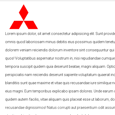
Lorem ipsum dolor, sit amet consectetur adipisicing elit. Sunt provid
omnis quod laboriosam minus debitis eius possimus quidem tenetur
dolorem veniam reiciendis dolorum inventore sint consequuntur qui
quos! Voluptatibus aspernatur nostrum in, nisi repudiandae cumqu
tempora suscipit quidem quia deserunt beatae, magni aliquam. Opti
perspiciatis nam reiciendis deserunt sapiente voluptatum quaerat in
blanditiis sunt quae maxime et vitae quis recusandae iure similique
eius magni. Eum temporibus explicabo ipsam dolores. Unde earum od
quidem autem facilis, vitae aliquam quis placeat esse ut laborum, d
recusandae dignissimos! Natus corrupti aut praesentium odit assu