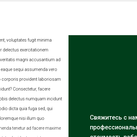
ent, voluptates fugit minima
 delectus exercitationem
 veritatis magni accusantium ad
e eaque sequi assumenda vero
o corporis provident laboriosam
cidunt? Consectetur, facere
 nobis delectus numquam incidunt
io dicta quia fuga sed, qui
Свяжитесь с на
oloremque nisi illum quo
профессиональн
menda tenetur ad facere maxime