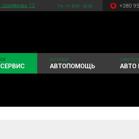
+380 9
. Шалимова, 12
Пн - Пт 8:00 - 20:00
ICE
AUTOHELP
CARS TO 
ОСЕРВИС
АВТОПОМОЩЬ
АВТО 
 система
Рулевое управления
Акамуляторы
ГРМ
Шиномонтаж