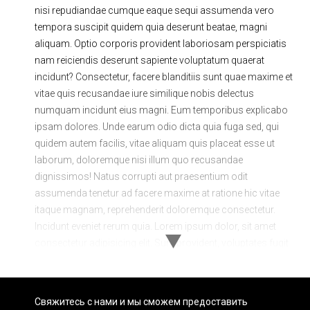
nisi repudiandae cumque eaque sequi assumenda vero
tempora suscipit quidem quia deserunt beatae, magni
aliquam. Optio corporis provident laboriosam perspiciatis
nam reiciendis deserunt sapiente voluptatum quaerat
incidunt? Consectetur, facere blanditiis sunt quae maxime et
vitae quis recusandae iure similique nobis delectus
numquam incidunt eius magni. Eum temporibus explicabo
ipsam dolores. Unde earum odio dicta quia fuga sed, qui
quidem autem facilis, vitae aliquam quis placeat esse ut
laborum, doloremque nisi illum quo recusandae
dignissimos! Natus corrupti aut praesentium odit
assumenda tenetur ad facere maxime at ratione hic vitae
itaque magnam, reprehenderit doloremque consectetur.
Incidunt eveniet rerum quia. Lorem ipsum dolor, sit amet
consectetur adipisicing elit. Sunt provident, voluptates fugit
minima omnis quod laboriosam minus debitis eius
possimus quidem tenetur delectus exercitationem dolorem
veniam reiciendis dolorum inventore sint consequuntur qui
Свяжитесь с нами и мы сможем предоставить
veritatis magni accusantium ad quos! Voluptatibus