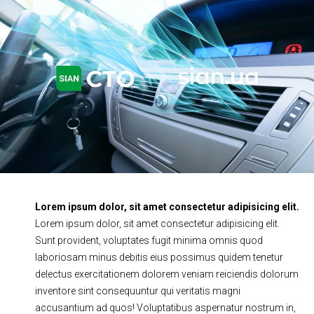
Ходовая часть
Сцепление
ГРМ
Шиномонтаж
Запчасти
Двигатель
Тормозная система
Замена Ремней
Lorem ipsum dolor, sit amet consectetur adipisicing elit.
Lorem ipsum dolor, sit amet consectetur adipisicing elit.
Sunt provident, voluptates fugit minima omnis quod
laboriosam minus debitis eius possimus quidem tenetur
delectus exercitationem dolorem veniam reiciendis dolorum
inventore sint consequuntur qui veritatis magni
accusantium ad quos! Voluptatibus aspernatur nostrum in,