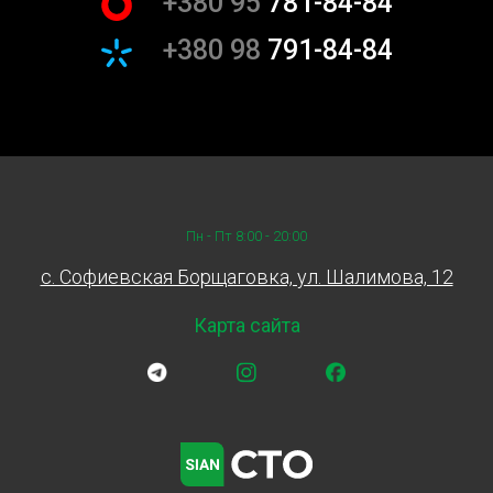
+380 95
781-84-84
каждому клиенту. Позаботьтесь о своем автомобиле,
+380 98
791-84-84
замените жидкость АКПП на СТО Sian на Борщаговке!
Пн - Пт 8:00 - 20:00
c. Софиевская Борщаговка, ул. Шалимова, 12
Карта сайта