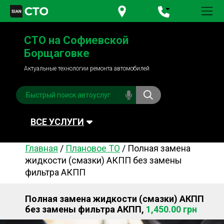
+380 95
781-84-84
СТО на Софиевской
+380 98
791-84-84
Борщаговке
Актуальные технологии ремонта автомобилей
ВСЕ УСЛУГИ
Главная
/
Плановое ТО
/
Полная замена
Автомойка
Плановое ТО
жидкости (смазки) АКПП без замены
фильтра АКПП
Топливная система
Рулевое управления
Акамуляторы
Обслуживание
Полная замена жидкости (смазки) АКПП
кондиционера
без замены фильтра АКПП,
1,450.00 грн
Система охлаждения
Диагностика