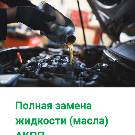
Ходовая часть
Сцепление
ГРМ
Шиномонтаж
Запчасти
Двигатель
Тормозная система
Замена Ремней
Полная замена
жидкости (масла)