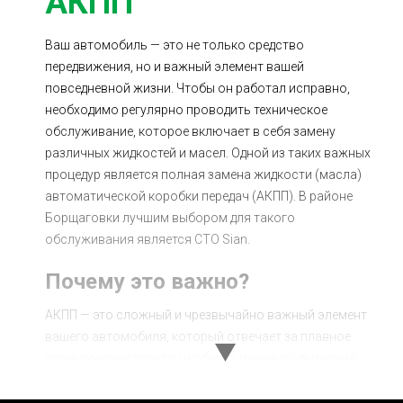
АКПП
Ваш автомобиль — это не только средство
передвижения, но и важный элемент вашей
повседневной жизни. Чтобы он работал исправно,
необходимо регулярно проводить техническое
обслуживание, которое включает в себя замену
различных жидкостей и масел. Одной из таких важных
процедур является полная замена жидкости (масла)
автоматической коробки передач (АКПП). В районе
Борщаговки лучшим выбором для такого
обслуживания является СТО Sian.
Почему это важно?
АКПП — это сложный и чрезвычайно важный элемент
вашего автомобиля, который отвечает за плавное
переключение передач и общую динамику движения.
Жидкость в АКПП выполняет сразу несколько функций:
она смазывает детали, охлаждает систему, передает