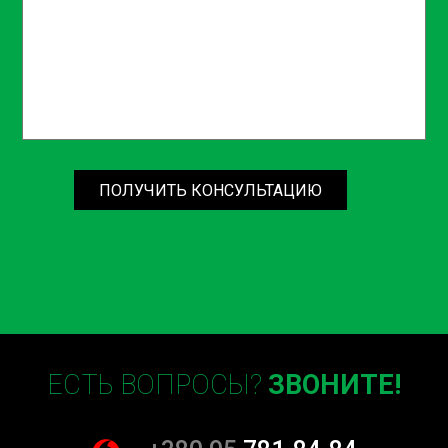
время ремонта автомобиля.
Как заказать услугу на СТО
Sian?
Сделать выбор в пользу технического обслуживания на
СТО Sian очень просто. Вы можете связаться с нами по
телефону, указанному на нашем сайте, или оставить
ПОЛУЧИТЬ КОНСУЛЬТАЦИЮ
заявку онлайн. Наши менеджеры с радостью ответят на
все ваши вопросы, подберут удобное для вас время и
забронируют место для вашего автомобиля.
Не откладывайте важное техническое обслуживание
вашего автомобиля. Полная замена жидкости (масла)
АКПП — это процесс, который стоит доверить
профессионалам. Выбирая СТО Sian на Борщаговке, вы
получаете высококачественное обслуживание, заботу
ЕСТЬ ВОПРОСЫ?
ЗВОНИТЕ!
о вашем автомобиле и уверенность в его надежности.
Закажите услугу уже сегодня и убедитесь в нашей
профессиональности и бережном отношении к