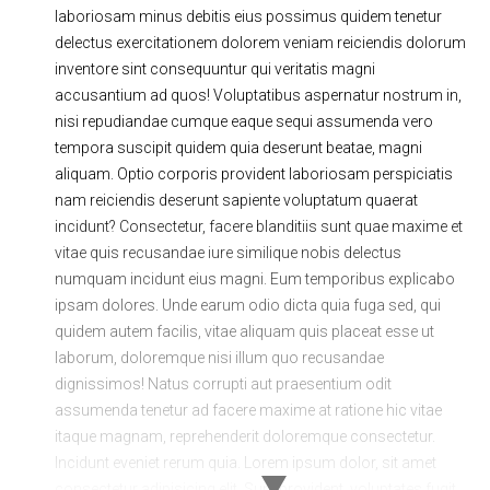
laboriosam minus debitis eius possimus quidem tenetur
Ходовая часть
Сцепление
delectus exercitationem dolorem veniam reiciendis dolorum
ГРМ
Шиномонтаж
inventore sint consequuntur qui veritatis magni
accusantium ad quos! Voluptatibus aspernatur nostrum in,
Запчасти
Двигатель
nisi repudiandae cumque eaque sequi assumenda vero
tempora suscipit quidem quia deserunt beatae, magni
Тормозная система
Замена Ремней
aliquam. Optio corporis provident laboriosam perspiciatis
nam reiciendis deserunt sapiente voluptatum quaerat
incidunt? Consectetur, facere blanditiis sunt quae maxime et
vitae quis recusandae iure similique nobis delectus
numquam incidunt eius magni. Eum temporibus explicabo
ipsam dolores. Unde earum odio dicta quia fuga sed, qui
quidem autem facilis, vitae aliquam quis placeat esse ut
laborum, doloremque nisi illum quo recusandae
dignissimos! Natus corrupti aut praesentium odit
assumenda tenetur ad facere maxime at ratione hic vitae
itaque magnam, reprehenderit doloremque consectetur.
Incidunt eveniet rerum quia. Lorem ipsum dolor, sit amet
consectetur adipisicing elit. Sunt provident, voluptates fugit